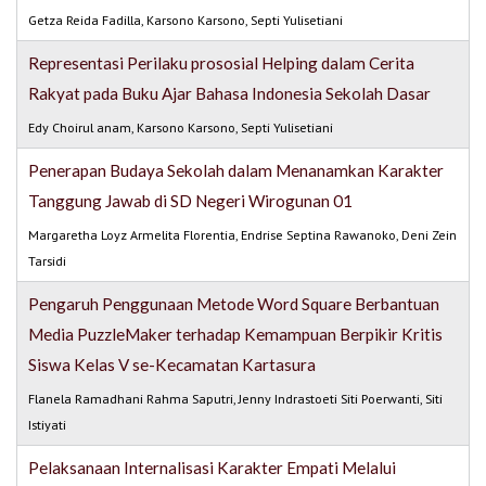
Getza Reida Fadilla, Karsono Karsono, Septi Yulisetiani
Representasi Perilaku prososial Helping dalam Cerita
Rakyat pada Buku Ajar Bahasa Indonesia Sekolah Dasar
Edy Choirul anam, Karsono Karsono, Septi Yulisetiani
Penerapan Budaya Sekolah dalam Menanamkan Karakter
Tanggung Jawab di SD Negeri Wirogunan 01
Margaretha Loyz Armelita Florentia, Endrise Septina Rawanoko, Deni Zein
Tarsidi
Pengaruh Penggunaan Metode Word Square Berbantuan
Media PuzzleMaker terhadap Kemampuan Berpikir Kritis
Siswa Kelas V se-Kecamatan Kartasura
Flanela Ramadhani Rahma Saputri, Jenny Indrastoeti Siti Poerwanti, Siti
Istiyati
Pelaksanaan Internalisasi Karakter Empati Melalui