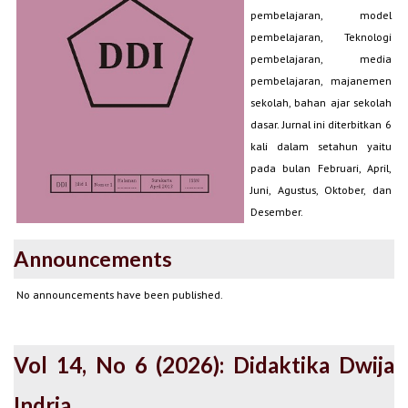
pembelajaran, model
pembelajaran, Teknologi
pembelajaran, media
pembelajaran, majanemen
sekolah, bahan ajar sekolah
dasar. Jurnal ini diterbitkan 6
kali dalam setahun yaitu
pada bulan Februari, April,
Juni, Agustus, Oktober, dan
Desember.
Announcements
No announcements have been published.
Vol 14, No 6 (2026): Didaktika Dwija
Indria