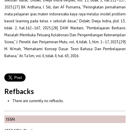
sekolah dasar,” Didakt. Dwija Indria berpikir, vol. 13, tidak. 2, hal.122–127,
2025.[27] BK Ardhana, I. Siti, dan AF Purnama, “Peningkatan pemahaman
mata pelajaran ipas materi indonesiaku kaya raya melalui model problem
based learning pada kelas v sekolah dasar,” Didakt. Dwija Indria, jilid. 13,
tidak. 2, hal.162–167, 2025.[28] DAW Wardani, “Pembelajaran Berbasis
Masalah: Membuka Peluang Kolaborasi Dan Pengembangan Keterampilan
Siswa,” J. Penelit. dan Penjaminan Mutu, vol. 4, tidak. 1, hlm. 1–17, 2023.[29]
M. Ni'mah, “Memahami Konsep Dasar Teori Bahasa Dan Pembelajaran
Bahasa,” At-Ta'lim, vol. II, tidak. II, hal. 63, 2016.
Refbacks
There are currently no refbacks.
ISSN