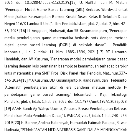
2025, doi: 10.32884/ideas.v11i2.2129.[15] U. Hofifah dan M. Mislan,
“Penerapan Model Game Based Learning (GBL) Berbasis Wordwall untuk
Meningkatkan Keterampilan Berpikir Kreatif Siswa Kelas III Sekolah Dasar
Negeri 116/X Lambur II Upit,” J. Ilm. Pendidik. Islam, jilid. 2, tidak. 2, hlm. 42–
56, 2025.[16] HI Anggraini, Nurhayati, dan SR Kusumaningrum, “Penerapan
media pembelajaran game matematika berbasis hots dengan metode
digital game based learning (DGBL) di sekolah dasar,” J. Pendidik.
Indonesia., jilid. 2, tidak. 11, hlm. 1885–1896, 2021.[17] RT Hartanto,
Hamidah, dan JW Kusuma, “Penerapan model pembelajaran game based
learning dengan kuis permainan baambloze kemampuan terhadap berpikir
kritis matematik siswa SMP,” Pros. Disk. Panel Nas. Pendidik. Mat., hlm.337–
346, 2024.[18] MA Kusuma, DD Kusumajanto, R. Handayani, dan I. Febrianto,
“Alternatif pembelajaran aktif di era pandemi melalui metode P-
pembelajaran game based learning,” Edcomtech J. Kaji. Teknologi.
Pendidik., jilid. 7, tidak. 1, hal. 28, 2022, doi: 10.17977/um039v7i12022p028.
[19] AAAH Sandi Aji Wahyu Utomo, “Analisis Kreasi Pembelajaran Rekreasi
Pendidikan Pada Pendidikan Dasar,” J. PANCAR, vol. 3, tidak. 1, hal.248–253,
2019.[20] H. Rambe, Andina Halimsyah, Humaidah Fatimah Parapat, Rilwan
Hadinata, “PEMANFAATAN MEDIA BERBASIS GAME DALAM MENINGKATKAN