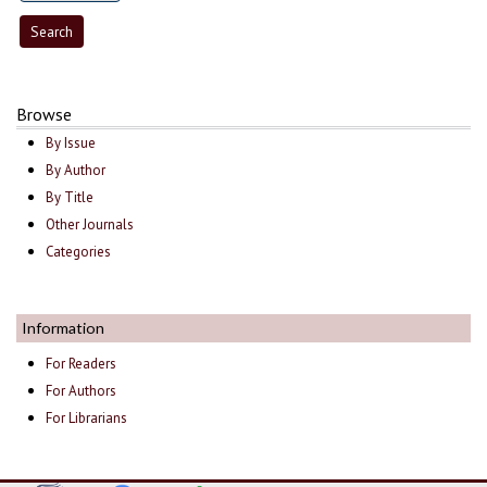
Browse
By Issue
By Author
By Title
Other Journals
Categories
Information
For Readers
For Authors
For Librarians