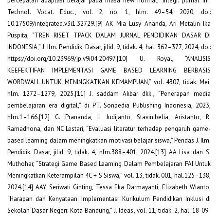
percepatan adaptasi belajar pada masa new normal,” Integr. (Jurnal Inf.
Technol. Vocat. Educ., vol. 2, no. 1, hlm. 49–54, 2020, doi:
10.17509/integrated.v3i1.32729.[9] AK Mia Lusy Ananda, Ari Metalin Ika
Puspita, “TREN RISET TPACK DALAM JURNAL PENDIDIKAN DASAR DI
INDONESIA,” J. Ilm. Pendidik. Dasar, jilid. 9, tidak. 4, hal. 362–377, 2024, doi:
https://doi.org/10.23969/jp.v9i04.20497.[10] U. Royal, “ANALISIS
KEEFEKTIFAN IMPLEMENTASI GAME BASED LEARNING BERBASIS
WORDWALL UNTUK MENINGKATKAN KEMAMPUAN,” vol. 4307, tidak. Mei,
hlm. 1272–1279, 2025.[11] J. saddam Akbar dkk., “Penerapan media
pembelajaran era digital,” di PT. Sonpedia Publishing Indonesia, 2023,
hlm.1–166.[12] G. Prananda, L. Judijanto, Stavinibelia, Aristanto, R.
Ramadhona, dan NC Lestari, “Evaluasi literatur terhadap pengaruh game-
based learning dalam meningkatkan motivasi belajar siswa,” Pendas J. Ilm.
Pendidik. Dasar, jilid. 9, tidak. 4, hlm.388–401, 2024.[13] AA Lisa dan S.
Muthohar, “Strategi Game Based Learning Dalam Pembelajaran PAI Untuk
Meningkatkan Keterampilan 4C + S Siswa,” vol. 13, tidak. 001, hal.125–138,
2024.[14] AAY Seriwati Ginting, Tessa Eka Darmayanti, Elizabeth Wianto,
“Harapan dan Kenyataan: Implementasi Kurikulum Pendidikan Inklusi di
Sekolah Dasar Negeri: Kota Bandung,” J. Ideas, vol. 11, tidak. 2, hal. 18-09-