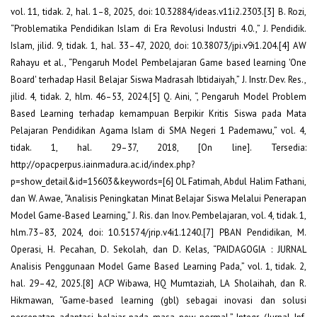
vol. 11, tidak. 2, hal. 1–8, 2025, doi: 10.32884/ideas.v11i2.2303.[3] B. Rozi,
“Problematika Pendidikan Islam di Era Revolusi Industri 4.0.,” J. Pendidik.
Islam, jilid. 9, tidak. 1, hal. 33–47, 2020, doi: 10.38073/jpi.v9i1.204.[4] AW
Rahayu et al., “Pengaruh Model Pembelajaran Game based learning 'One
Board' terhadap Hasil Belajar Siswa Madrasah Ibtidaiyah,” J. Instr. Dev. Res.,
jilid. 4, tidak. 2, hlm. 46–53, 2024.[5] Q. Aini, “, Pengaruh Model Problem
Based Learning terhadap kemampuan Berpikir Kritis Siswa pada Mata
Pelajaran Pendidikan Agama Islam di SMA Negeri 1 Pademawu,” vol. 4,
tidak. 1, hal. 29–37, 2018, [On line]. Tersedia:
http://opacperpus.iainmadura.ac.id/index.php?
p=show_detail&id=15603&keywords=[6] OL Fatimah, Abdul Halim Fathani,
dan W. Awae, “Analisis Peningkatan Minat Belajar Siswa Melalui Penerapan
Model Game-Based Learning,” J. Ris. dan Inov. Pembelajaran, vol. 4, tidak. 1,
hlm.73–83, 2024, doi: 10.51574/jrip.v4i1.1240.[7] PBAN Pendidikan, M.
Operasi, H. Pecahan, D. Sekolah, dan D. Kelas, “PAIDAGOGIA : JURNAL
Analisis Penggunaan Model Game Based Learning Pada,” vol. 1, tidak. 2,
hal. 29–42, 2025.[8] ACP Wibawa, HQ Mumtaziah, LA Sholaihah, dan R.
Hikmawan, “Game-based learning (gbl) sebagai inovasi dan solusi