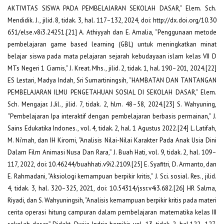
AKTIVITAS SISWA PADA PEMBELAJARAN SEKOLAH DASAR,” Elem. Sch.
Mendidik. J., jilid. 8, tidak. 3, hal. 117–132, 2024, doi: http://dx.doi.org/10.30
651/else.v8i3.24251.[21] A. Athiyyah dan E. Amalia, “Penggunaan metode
pembelajaran game based learning (GBL) untuk meningkatkan minat
belajar siswa pada mata pelajaran sejarah kebudayaan islam kelas VII D
MTs Negeri 1 Ciamis,” J. Kreat. Mhs., jilid. 2, tidak. 1, hal. 190–201, 2024.[22]
ES Lestari, Madya Indah, Sri Sumartiningsih, “HAMBATAN DAN TANTANGAN
PEMBELAJARAN ILMU PENGETAHUAN SOSIAL DI SEKOLAH DASAR,” Elem.
Sch. Mengajar. J.Jil., jilid. 7, tidak. 2, hlm. 48–58, 2024.[23] S. Wahyuning,
“Pembelajaran Ipa interaktif dengan pembelajaran berbasis permainan,” J.
Sains Edukatika Indones., vol. 4, tidak. 2, hal. 1 Agustus 2022.[24] L. Latifah,
M. Ni'mah, dan IH Kiromi, “Analisis Nilai-Nilai Karakter Pada Anak Usia Dini
Dalam Film Animasi Nusa Dan Rara,” J. Buah Hati, vol. 9, tidak. 2, hal. 109–
117, 2022, doi: 10.46244/buahhati.v9i2.2109.[25] E. Syafitri, D. Armanto, dan
E. Rahmadani, “Aksiologi kemampuan berpikir kritis,” J. Sci. sosial. Res., jilid.
4, tidak. 3, hal. 320–325, 2021, doi: 10.54314/jssr.v4i3.682.[26] HR Salma,
Riyadi, dan S. Wahyuningsih, “Analisis kemampuan berpikir kritis pada materi
cerita operasi hitung campuran dalam pembelajaran matematika kelas III