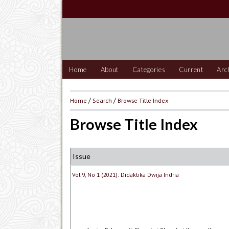
Home
About
Categories
Current
Arc
Home
/
Search
/
Browse Title Index
Browse Title Index
Issue
Vol 9, No 1 (2021): Didaktika Dwija Indria