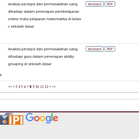
Analisis persepsi dan permasalahan yang
Abstract
PDF
dihadapi dalam penerapan pembelajaran
online mata pelajaran matematika di kelas
v sekolah dasar
Analisis persepsi dan permasalahan yang
Abstract
PDF
dihadapi guru dalam penerapan ability
grouping di sekolah dasar
i
<<
<
3
4
5
6
7
8
9
10
11
12
>
>>