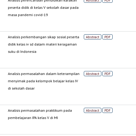
Analisis perencanaan pendidikan karakter
Abstract
PDF
peserta didik di kelas V sekolah dasar pada
masa pandemi covid-19
Analisis perkembangan sikap sosial peserta
Abstract
PDF
didik kelas iv sd dalam materi keragaman
suku di Indonesia
Analisis permasalahan dalam keterampilan
Abstract
PDF
menyimak pada kelompok belajar kelas IV
di sekolah dasar
Analisis permasalahan praktikum pada
Abstract
PDF
pembelajaran IPA kelas V di MI