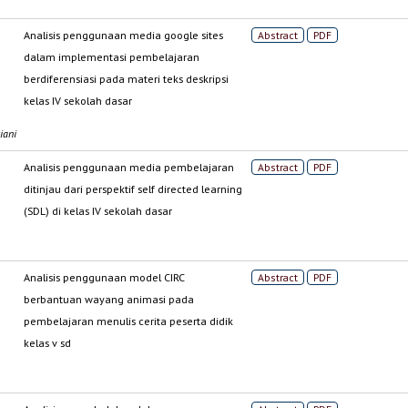
Analisis penggunaan media google sites
Abstract
PDF
dalam implementasi pembelajaran
berdiferensiasi pada materi teks deskripsi
kelas IV sekolah dasar
iani
Analisis penggunaan media pembelajaran
Abstract
PDF
ditinjau dari perspektif self directed learning
(SDL) di kelas IV sekolah dasar
Analisis penggunaan model CIRC
Abstract
PDF
berbantuan wayang animasi pada
pembelajaran menulis cerita peserta didik
kelas v sd