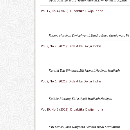
Dyah Sulistyo Wati, Hasan Mahfud, Dwi Yuniasih Saputri
Vol 13, No 4 (2025): Didaktika Dwija Indria
Rahma Hardyan Dwicahyanti, Sandra Bayu Kurniawan, Tri
Vol 9, No 2 (2021): Didaktika Dwija Indria
Kanthil Esti Winahyu, Siti Istiyati, Hadiyah Hadiyah
Vol 9, No 1 (2021): Didaktika Dwija Indria
Kalista Rintang, Siti Istiyati, Hadiyah Hadiyah
Vol 10, No 6 (2022): Didaktika Dwija Indria
Esti Kaeksi, Joko Daryanto, Sandra Bayu Kurniawan