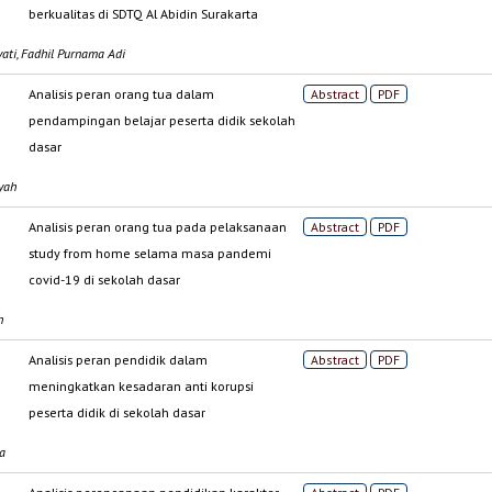
berkualitas di SDTQ Al Abidin Surakarta
ti, Fadhil Purnama Adi
Analisis peran orang tua dalam
Abstract
PDF
pendampingan belajar peserta didik sekolah
dasar
yah
Analisis peran orang tua pada pelaksanaan
Abstract
PDF
study from home selama masa pandemi
covid-19 di sekolah dasar
h
Analisis peran pendidik dalam
Abstract
PDF
meningkatkan kesadaran anti korupsi
peserta didik di sekolah dasar
a