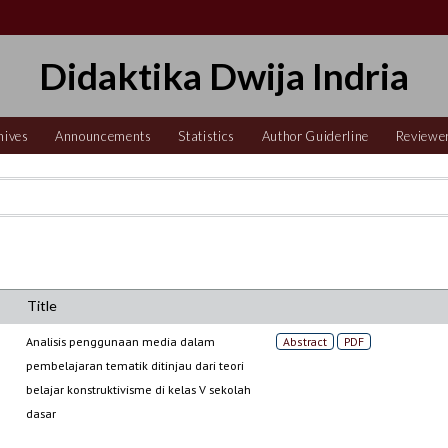
Didaktika Dwija Indria
hives
Announcements
Statistics
Author Guiderline
Reviewe
Title
Analisis penggunaan media dalam
Abstract
PDF
pembelajaran tematik ditinjau dari teori
belajar konstruktivisme di kelas V sekolah
dasar