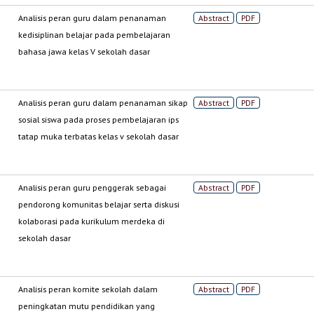
Analisis peran guru dalam penanaman
Abstract
PDF
kedisiplinan belajar pada pembelajaran
bahasa jawa kelas V sekolah dasar
Analisis peran guru dalam penanaman sikap
Abstract
PDF
sosial siswa pada proses pembelajaran ips
tatap muka terbatas kelas v sekolah dasar
Analisis peran guru penggerak sebagai
Abstract
PDF
pendorong komunitas belajar serta diskusi
kolaborasi pada kurikulum merdeka di
sekolah dasar
Analisis peran komite sekolah dalam
Abstract
PDF
peningkatan mutu pendidikan yang