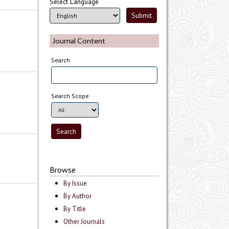
Select Language
Journal Content
Search
Search Scope
Browse
By Issue
By Author
By Title
Other Journals