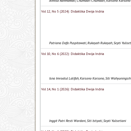
Annisa Rahmawati, Chumdari Chumdari, Karsono Karsono
Vol 12, No 5 (2024): Didaktika Dwija Indria
Putriana Dafa Puspitawati, Rukayah Rukayah, Septi Yuliset
Vol 10, No 6 (2022): Didaktika Dwija Indria
Isna Imroatul Latifah, Karsono Karsono, Siti Wahyuningsih
Vol 14, No 1 (2026): Didaktika Dwija Indria
Inggit Putri Resti Wardani, Siti Istiyati, Septi Yulisetiani