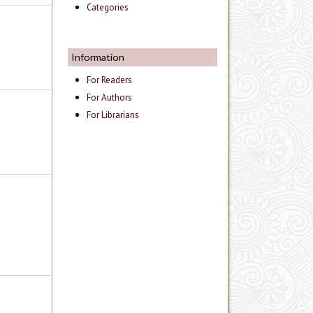
Categories
Information
For Readers
For Authors
For Librarians