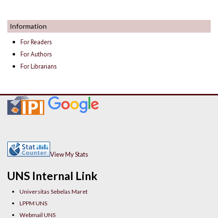
Information
For Readers
For Authors
For Librarians
View My Stats
UNS Internal Link
Universitas Sebelas Maret
LPPM UNS
Webmail UNS