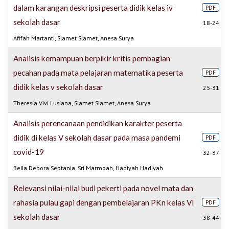
dalam karangan deskripsi peserta didik kelas iv
PDF
sekolah dasar
18-24
Afifah Martanti, Slamet Slamet, Anesa Surya
Analisis kemampuan berpikir kritis pembagian
pecahan pada mata pelajaran matematika peserta
PDF
didik kelas v sekolah dasar
25-31
Theresia Vivi Lusiana, Slamet Slamet, Anesa Surya
Analisis perencanaan pendidikan karakter peserta
didik di kelas V sekolah dasar pada masa pandemi
PDF
covid-19
32-37
Bella Debora Septania, Sri Marmoah, Hadiyah Hadiyah
Relevansi nilai-nilai budi pekerti pada novel mata dan
rahasia pulau gapi dengan pembelajaran PKn kelas VI
PDF
sekolah dasar
38-44