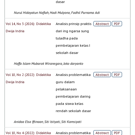
dasar
Nurul Hidayatun Nafiah, Hadi Mulyono, Fadhil Purnama Adi
Vol 14, No 3 (2026): Didaktika
Analisis prinsip praktis
Abstract
PDF
Dwija Indria
dari ing ngarsa sung
tuladha pada
pembelajaran kelas I
sekolah dasar
Haffa Islam Mubarok Wiranegara, Joko daryanto
Vol 10, No 2 (2022): Didaktika
Analisis problematika
Abstract
PDF
Dwija Indria
guru dalam
pelaksanaan
pembelajaran daring
pada siswa kelas
rendah sekolah dasar
Anidaa Elsa Iftinaan, Siti Istiyati, Siti Kamsiyati
Vol 10, No 4 (2022): Didaktika
Analisis problematika
Abstract
PDF