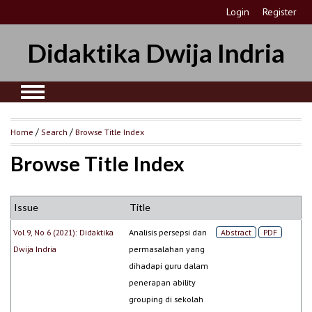
Login
Register
Didaktika Dwija Indria
Home
/
Search
/
Browse Title Index
Browse Title Index
Issue
Title
Vol 9, No 6 (2021): Didaktika
Analisis persepsi dan
Abstract
PDF
Dwija Indria
permasalahan yang
dihadapi guru dalam
penerapan ability
grouping di sekolah