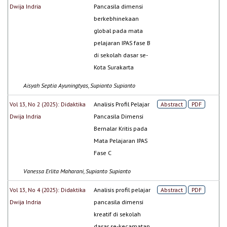
Dwija Indria
Pancasila dimensi
berkebhinekaan
global pada mata
pelajaran IPAS fase B
di sekolah dasar se-
Kota Surakarta
Aisyah Septia Ayuningtyas, Supianto Supianto
Vol 13, No 2 (2025): Didaktika
Analisis Profil Pelajar
Abstract
PDF
Dwija Indria
Pancasila Dimensi
Bernalar Kritis pada
Mata Pelajaran IPAS
Fase C
Vanessa Erlita Maharani, Supianto Supianto
Vol 13, No 4 (2025): Didaktika
Analisis profil pelajar
Abstract
PDF
Dwija Indria
pancasila dimensi
kreatif di sekolah
dasar se-kecamatan