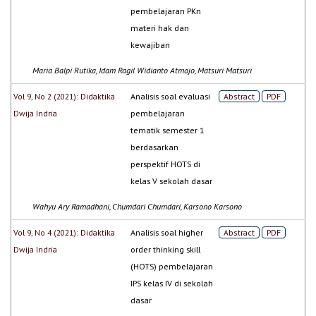
pembelajaran PKn
materi hak dan
kewajiban
Maria Balpi Rutika, Idam Ragil Widianto Atmojo, Matsuri Matsuri
Vol 9, No 2 (2021): Didaktika
Analisis soal evaluasi
Abstract
PDF
Dwija Indria
pembelajaran
tematik semester 1
berdasarkan
perspektif HOTS di
kelas V sekolah dasar
Wahyu Ary Ramadhani, Chumdari Chumdari, Karsono Karsono
Vol 9, No 4 (2021): Didaktika
Analisis soal higher
Abstract
PDF
Dwija Indria
order thinking skill
(HOTS) pembelajaran
IPS kelas IV di sekolah
dasar