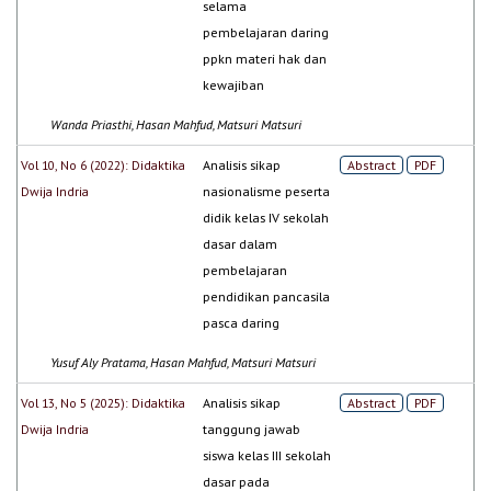
selama
pembelajaran daring
ppkn materi hak dan
kewajiban
Wanda Priasthi, Hasan Mahfud, Matsuri Matsuri
Vol 10, No 6 (2022): Didaktika
Analisis sikap
Abstract
PDF
Dwija Indria
nasionalisme peserta
didik kelas IV sekolah
dasar dalam
pembelajaran
pendidikan pancasila
pasca daring
Yusuf Aly Pratama, Hasan Mahfud, Matsuri Matsuri
Vol 13, No 5 (2025): Didaktika
Analisis sikap
Abstract
PDF
Dwija Indria
tanggung jawab
siswa kelas III sekolah
dasar pada