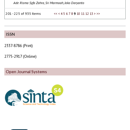
Ade Risma Syfa Zahra, Sri Marmoah, Joko Daryanto
201 - 225 of 935 Items
<<
<
4
5
6
7
8
9
10
11
12
13
>
>>
ISSN
2337-8786 (Print)
2775-2917 (Online)
Open Journal Systems