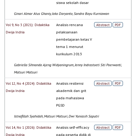
siswa sekolah dasar
Ginari Almar Atus Ghaniy, Joko Daryanto, Sandra Bayu Kurniawan
Vol 9, No 3 (2021): Didaktika
Analisis rencana
Abstract
PDF
Dwija Indria
pelaksanaan
pembelajaran kelas V
tema 1 menurut
kurikulum 2013
Gabriella Sihnanda Ajeng Widyaningrum, Jenny Indrastoeti Siti Poerwanti,
Matsuri Matsuri
Vol 12, No 4 (2024): Didaktika
Analisis resiliensi
Abstract
PDF
Dwija Indria
akademik dan grit
pada mahasiswa
PGSD
Istnafillah Syahidah, Matsuri Matsuri, Dwi Yuniasih Saputri
Vol 14, No 1 (2026): Didaktika
Analisis self-efficacy
Abstract
PDF
Dwija Indria
pada peserta didik di