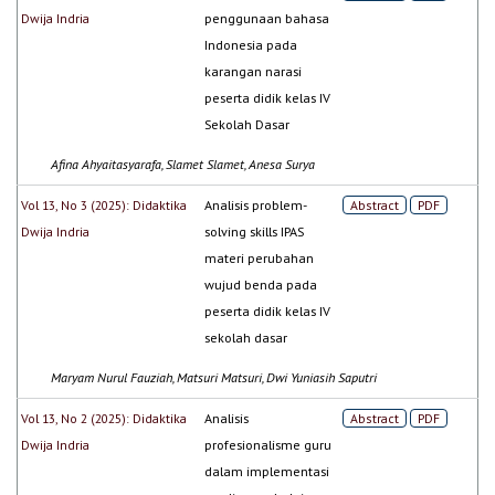
Dwija Indria
penggunaan bahasa
Indonesia pada
karangan narasi
peserta didik kelas IV
Sekolah Dasar
Afina Ahyaitasyarafa, Slamet Slamet, Anesa Surya
Vol 13, No 3 (2025): Didaktika
Analisis problem-
Abstract
PDF
Dwija Indria
solving skills IPAS
materi perubahan
wujud benda pada
peserta didik kelas IV
sekolah dasar
Maryam Nurul Fauziah, Matsuri Matsuri, Dwi Yuniasih Saputri
Vol 13, No 2 (2025): Didaktika
Analisis
Abstract
PDF
Dwija Indria
profesionalisme guru
dalam implementasi