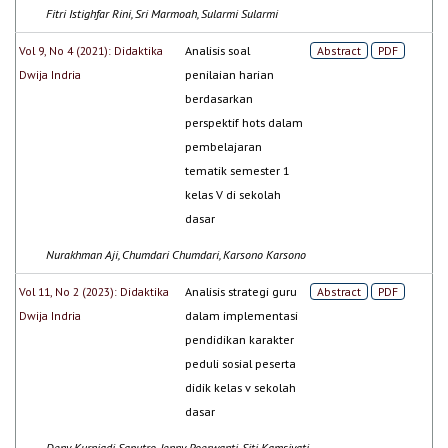
Fitri Istighfar Rini, Sri Marmoah, Sularmi Sularmi
Vol 9, No 4 (2021): Didaktika
Analisis soal
Abstract
PDF
Dwija Indria
penilaian harian
berdasarkan
perspektif hots dalam
pembelajaran
tematik semester 1
kelas V di sekolah
dasar
Nurakhman Aji, Chumdari Chumdari, Karsono Karsono
Vol 11, No 2 (2023): Didaktika
Analisis strategi guru
Abstract
PDF
Dwija Indria
dalam implementasi
pendidikan karakter
peduli sosial peserta
didik kelas v sekolah
dasar
Deny Kurniadi Saputro, Jenny Poerwanti, Siti Kamsiyati