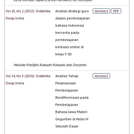
Vol 10, No 1 (2022): Didaktika
Analisis strategi guru
Abstract
PDF
Dwija Indria
dalam pembelajaran
bahasa Indonesia
bercerita pada
pembelajaran
berbasis online di
kelas V SD
Maulida Khalifah, Rukayah Rukayah, Joko Daryanto
Vol 14, No 5 (2026): Didaktika
Analisis Tahap
Abstract
Dwija Indria
Pelaksanaan
Pembelajaran
Berdiferensiasi pada
Pembelajaran
Bahasa Jawa Materi
Geguritan di Kelas IV
Sekolah Dasar