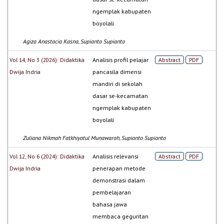
ngemplak kabupaten
boyolali
Agiza Anastacia Kasna, Supianto Supianto
Vol 14, No 3 (2026): Didaktika
Analisis profil pelajar
Abstract
PDF
Dwija Indria
pancasila dimensi
mandiri di sekolah
dasar se-kecamatan
ngemplak kabupaten
boyolali
Zuliana Nikmah Fatkhiyatul Munawaroh, Supianto Supianto
Vol 12, No 6 (2024): Didaktika
Analisis relevansi
Abstract
PDF
Dwija Indria
penerapan metode
demonstrasi dalam
pembelajaran
bahasa jawa
membaca geguritan