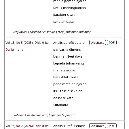
media pembelajaran
untuk meningkatkan
karakter siswa
sekolah dasar
Nayyaroh Khoriidah, Salsabila Arzeki, Munawir Munawir
Vol 13, No 5 (2025): Didaktika
Analisis profil pelajar
Abstract
PDF
Dwija Indria
pancasila dimensi
beriman, bertakwa
kepada tuhan yang
maha esa, dan
berakhlak mulia
pada mata pelajaran
IPAS fase c sekolah
dasar di kota
Surakarta
Sofiana Ayu Rachmawati, Supianto Supianto
Vol 14, No 2 (2026): Didaktika
Analisis Profil Pelajar
Abstract
PDF