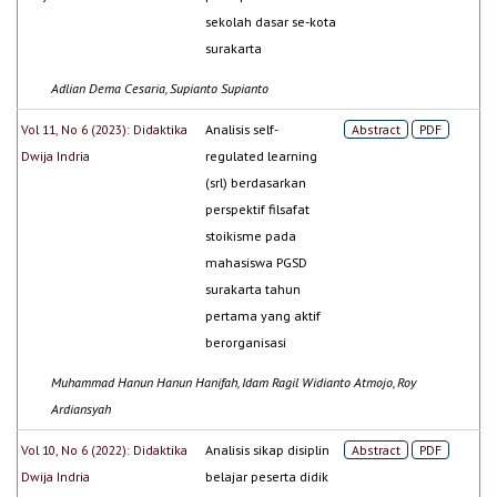
sekolah dasar se-kota
surakarta
Adlian Dema Cesaria, Supianto Supianto
Vol 11, No 6 (2023): Didaktika
Analisis self-
Abstract
PDF
Dwija Indria
regulated learning
(srl) berdasarkan
perspektif filsafat
stoikisme pada
mahasiswa PGSD
surakarta tahun
pertama yang aktif
berorganisasi
Muhammad Hanun Hanun Hanifah, Idam Ragil Widianto Atmojo, Roy
Ardiansyah
Vol 10, No 6 (2022): Didaktika
Analisis sikap disiplin
Abstract
PDF
Dwija Indria
belajar peserta didik