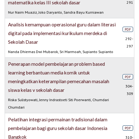
matematika kelas III sekolah dasar
291
Nur Naim Muaziz, Joko Daryanto, Sandra Bayu Kurniawan
Analisis kemampuan operasional guru dalam literasi
PDF
digital pada implementasi kurikulum merdeka di
292-
Sekolah Dasar
297
Nanda Dhiemas Dwi Mubarok, Sri Marmoah, Supianto Supianto
Penerapan model pembelajaran problem based
learning berbantuan media komik untuk
PDF
meningkatkan keterampilan pemecahan masalah
304-
siswa kelas v sekolah dasar
309
Riska Sulistyowati, Jenny Indrastoeti Siti Poerwanti, Chumdari
Chumdari
Pelatihan integrasi permainan tradisional dalam
pembelajaran bagi guru sekolah dasar Indonesia
PDF
Bangkok
310-