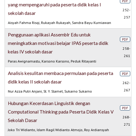
PDF
yang mempengaruhi pada peserta didik kelas I
252-
sekolah dasar
257
Aisyah Fahma Risqi, Rukayah Rukayah, Sandra Bayu Kurniawan
Penggunaan aplikasi Assemblr Edu untuk
PDF
meningkatkan motivasi belajar IPAS peserta didik
258-
kelas IV sekolah dasar
261
Paras Awignamastu, Karsono Karsono, Peduk Ritayanti
Analisis kesulitan membaca permulaan pada peserta
PDF
didik kelas II sekolah dasar
262-
267
Nur Azza Putri Anjani, St. Y. Slamet, Sukarno Sukarno
Hubungan Kecerdasan Linguistik dengan
PDF
Computational Thinking pada Peserta Didik Kelas V
268-
Sekolah Dasar
271
Joko Tri Widianto, Idam Ragil Widianto Atmojo, Roy Ardiansyah