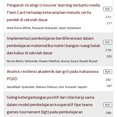
Pengaruh strategi crossover learning berbantu media
PDF
Flash Card terhadap keterampilan menulis cerita
272-
pendek di sekolah dasar
277
Nida Nuha Afifah, Rukayah Rukayah, Septi Yulisetiani
Implementasi pembelajaran berdiferensiasi dalam
PDF
pembelajaran matematika materi bangun ruang balok
278-
dan kubus di sekolah dasar
281
Novia Retno Setiowati, Hasan Mahfud, Anesa Surya, Riyadi Riyadi
Analisis resiliensi akademik dan grit pada mahasiswa
PDF
PGSD
282-
287
Istnafillah Syahidah, Matsuri Matsuri, Dwi Yuniasih Saputri
Saling ketergantungan positif dari nilai kerja sama
dalam model pembelajaran kooperatif tipe teams
PDF
games tournament (tgt) pada pembelajaran
288-