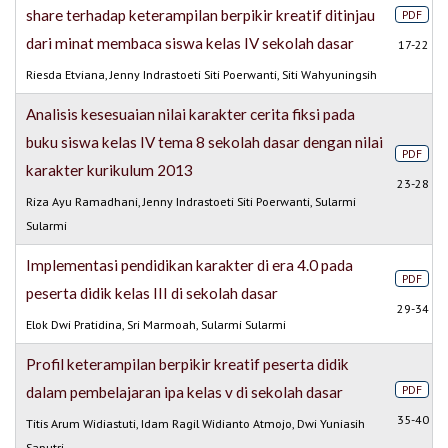
share terhadap keterampilan berpikir kreatif ditinjau
PDF
dari minat membaca siswa kelas IV sekolah dasar
17-22
Riesda Etviana, Jenny Indrastoeti Siti Poerwanti, Siti Wahyuningsih
Analisis kesesuaian nilai karakter cerita fiksi pada
buku siswa kelas IV tema 8 sekolah dasar dengan nilai
PDF
karakter kurikulum 2013
23-28
Riza Ayu Ramadhani, Jenny Indrastoeti Siti Poerwanti, Sularmi
Sularmi
Implementasi pendidikan karakter di era 4.0 pada
PDF
peserta didik kelas III di sekolah dasar
29-34
Elok Dwi Pratidina, Sri Marmoah, Sularmi Sularmi
Profil keterampilan berpikir kreatif peserta didik
PDF
dalam pembelajaran ipa kelas v di sekolah dasar
35-40
Titis Arum Widiastuti, Idam Ragil Widianto Atmojo, Dwi Yuniasih
Saputri