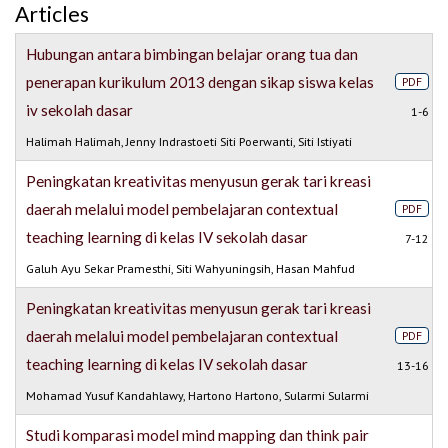
Articles
Hubungan antara bimbingan belajar orang tua dan
penerapan kurikulum 2013 dengan sikap siswa kelas
PDF
iv sekolah dasar
1-6
Halimah Halimah, Jenny Indrastoeti Siti Poerwanti, Siti Istiyati
Peningkatan kreativitas menyusun gerak tari kreasi
daerah melalui model pembelajaran contextual
PDF
teaching learning di kelas IV sekolah dasar
7-12
Galuh Ayu Sekar Pramesthi, Siti Wahyuningsih, Hasan Mahfud
Peningkatan kreativitas menyusun gerak tari kreasi
daerah melalui model pembelajaran contextual
PDF
teaching learning di kelas IV sekolah dasar
13-16
Mohamad Yusuf Kandahlawy, Hartono Hartono, Sularmi Sularmi
Studi komparasi model mind mapping dan think pair