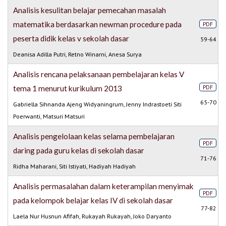
Analisis kesulitan belajar pemecahan masalah
matematika berdasarkan newman procedure pada
PDF
peserta didik kelas v sekolah dasar
59-64
Deanisa Adilla Putri, Retno Winarni, Anesa Surya
Analisis rencana pelaksanaan pembelajaran kelas V
PDF
tema 1 menurut kurikulum 2013
65-70
Gabriella Sihnanda Ajeng Widyaningrum, Jenny Indrastoeti Siti
Poerwanti, Matsuri Matsuri
Analisis pengelolaan kelas selama pembelajaran
PDF
daring pada guru kelas di sekolah dasar
71-76
Ridha Maharani, Siti Istiyati, Hadiyah Hadiyah
Analisis permasalahan dalam keterampilan menyimak
PDF
pada kelompok belajar kelas IV di sekolah dasar
77-82
Laela Nur Husnun Afifah, Rukayah Rukayah, Joko Daryanto