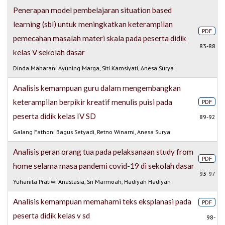
Penerapan model pembelajaran situation based
learning (sbl) untuk meningkatkan keterampilan
PDF
pemecahan masalah materi skala pada peserta didik
83-88
kelas V sekolah dasar
Dinda Maharani Ayuning Marga, Siti Kamsiyati, Anesa Surya
Analisis kemampuan guru dalam mengembangkan
keterampilan berpikir kreatif menulis puisi pada
PDF
peserta didik kelas IV SD
89-92
Galang Fathoni Bagus Setyadi, Retno Winarni, Anesa Surya
Analisis peran orang tua pada pelaksanaan study from
PDF
home selama masa pandemi covid-19 di sekolah dasar
93-97
Yuhanita Pratiwi Anastasia, Sri Marmoah, Hadiyah Hadiyah
Analisis kemampuan memahami teks eksplanasi pada
PDF
peserta didik kelas v sd
98-