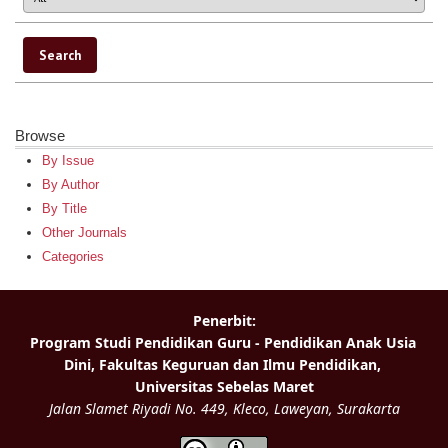
Browse
By Issue
By Author
By Title
Other Journals
Categories