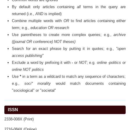
By default only articles containing
all
terms in the query are
returned (i.e.,
AND
is implied)
Combine multiple words with
OR
to find articles containing either
term; e.g.,
education OR research
Use parentheses to create more complex queries; e.g.,
archive
((journal OR conference) NOT theses)
Search for an exact phrase by putting it in quotes; e.g.,
"open
access publishing"
Exclude a word by prefixing it with
-
or
NOT
; e.g.
online -politics
or
online NOT politics
Use
*
in a term as a wildcard to match any sequence of characters;
e.g.,
soci* morality
would match documents containing
"sociological" or "societal"
ISSN
2338-008X (Print)
2716-084X (Online)