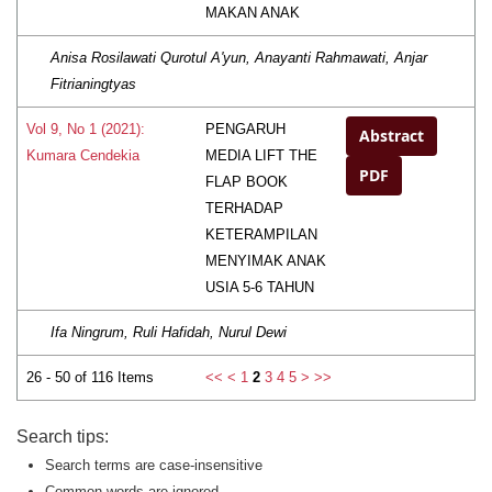
MAKAN ANAK
Anisa Rosilawati Qurotul A'yun, Anayanti Rahmawati, Anjar
Fitrianingtyas
PENGARUH
Vol 9, No 1 (2021):
Abstract
MEDIA LIFT THE
Kumara Cendekia
PDF
FLAP BOOK
TERHADAP
KETERAMPILAN
MENYIMAK ANAK
USIA 5-6 TAHUN
Ifa Ningrum, Ruli Hafidah, Nurul Dewi
26 - 50 of 116 Items
<<
<
1
2
3
4
5
>
>>
Search tips:
Search terms are case-insensitive
Common words are ignored