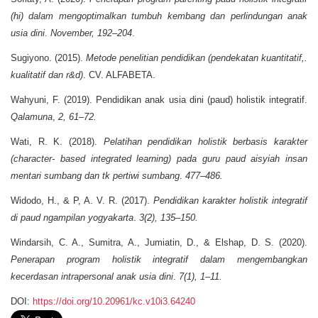
(hi) dalam mengoptimalkan tumbuh kembang dan perlindungan anak
usia dini
.
November, 192–204
.
Sugiyono. (2015).
Metode penelitian pendidikan (pendekatan kuantitatif,.
kualitatif dan r&d)
. CV. ALFABETA.
Wahyuni, F. (2019). Pendidikan anak usia dini (paud) holistik integratif.
Qalamuna
,
2, 61–72.
Wati, R. K. (2018).
Pelatihan pendidikan holistik berbasis karakter
(character- based integrated learning) pada guru paud aisyiah insan
mentari sumbang dan tk pertiwi sumbang
.
477–486.
Widodo, H., & P, A. V. R. (2017).
Pendidikan karakter holistik integratif
di paud ngampilan yogyakarta
.
3(2), 135–150.
Windarsih, C. A., Sumitra, A., Jumiatin, D., & Elshap, D. S. (2020).
Penerapan program holistik integratif dalam mengembangkan
kecerdasan intrapersonal anak usia dini
.
7(1), 1–11.
DOI:
https://doi.org/10.20961/kc.v10i3.64240