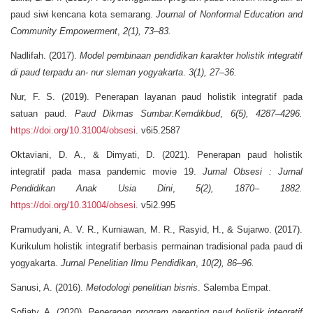
paud siwi kencana kota semarang.
Journal of Nonformal Education and
Community Empowerment
,
2(1), 73–83.
Nadlifah. (2017).
Model pembinaan pendidikan karakter holistik integratif
di paud terpadu an- nur sleman yogyakarta
.
3(1), 27–36.
Nur, F. S. (2019). Penerapan layanan paud holistik integratif pada
satuan paud.
Paud Dikmas Sumbar.Kemdikbud
,
6(5), 4287–4296.
https://doi.org/10.31004/obsesi
. v6i5.2587
Oktaviani, D. A., & Dimyati, D. (2021). Penerapan paud holistik
integratif pada masa pandemic movie 19.
Jurnal Obsesi : Jurnal
Pendidikan Anak Usia Dini
,
5(2), 1870– 1882.
https://doi.org/10.31004/obsesi
. v5i2.995
Pramudyani, A. V. R., Kurniawan, M. R., Rasyid, H., & Sujarwo. (2017).
Kurikulum holistik integratif berbasis permainan tradisional pada paud di
yogyakarta.
Jurnal Penelitian Ilmu Pendidikan
,
10(2), 86–96.
Sanusi, A. (2016).
Metodologi penelitian bisnis
. Salemba Empat.
Sofiaty, A. (2020).
Penerapan program parenting paud holistik integratif