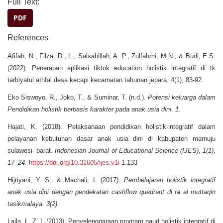
Full Text:
PDF
References
Afifah, N., Filza, D., L., Salsabillah, A. P., Zulfahmi, M.N., & Budi, E.S.
(2022). Penerapan aplikasi tiktok education holistik integratif di tk
tarbiyatul athfal desa kecapi kecamatan tahunan jepara. 4(1), 83-92.
Eko Siswoyo, R., Joko, T., & Suminar, T. (n.d.).
Potensi keluarga dalam
Pendidikan holistik berbasis karakter pada anak usia dini
.
1
.
Hajati, K. (2018). Pelaksanaan pendidikan holistik-integratif dalam
pelayanan kebutuhan dasar anak usia dini di kabupaten mamuju
sulawesi- barat.
Indonesian Journal of Educational Science (IJES)
,
1(1),
17–24.
https://doi.org/10.31605/ijes.v1i
1.133
Hijriyani, Y. S., & Machali, I. (2017).
Pembelajaran holistik integratif
anak usia dini dengan pendekatan cashflow quadrant di ra al muttaqin
tasikmalaya
.
3(2).
Laila, L. Z. I. (2013). Penyelenggaraan program paud holistik integratif di