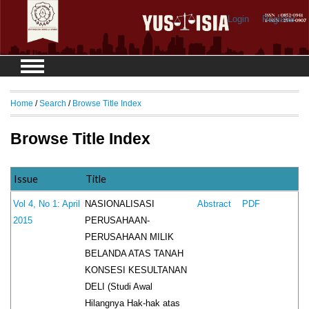
Login
Register
Home
/
Search
/
Browse Title Index
Browse Title Index
Issue
Title
NASIONALISASI
Vol 4, No 1: April
Abstract
PDF
PERUSAHAAN-
2015
PERUSAHAAN MILIK
BELANDA ATAS TANAH
KONSESI KESULTANAN
DELI (Studi Awal
Hilangnya Hak-hak atas