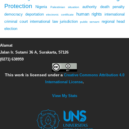
Protection
Nigeria
authority
death penalty
Palestinian situation
human rights
democracy
deportation
international
electronic certificate
criminal court
international law
jurisdiction
regional head
public servant
election
Alamat
Jalan Ir. Sutami 36 A, Surakarta, 57126
(0271) 638959
This work is licensed under a
Creative Commons Attribution 4.0
International License
.
View My Stats