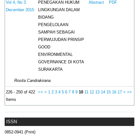
PENEGAKAN HUKUM
Vol 4, No 3:
Abstract
PDF
LINGKUNGAN DALAM
December 2015
BIDANG
PENGELOLAAN
SAMPAH SEBAGAI
PERWUJUDAN PRINSIP
GOOD
ENVIRONMENTAL
GOVERNANCE DI KOTA
SURAKARTA
Rosita Candrakirana
226 - 250 of 422
<<
<
1
2
3
4
5
6
7
8
9
10
11
12
13
14
15
16
17
>
>>
Items
ISSN
0852-0941 (Print)