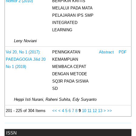
BERPIKIR KRITIS
Nomor 2 (2010)
MELALUI PADA MATA
PELAJARAN IPS SMP
INTEGRATED
LEARNING
Leny Noviani
PENINGKATAN
Vol 20, No 1 (2017):
Abstract
PDF
KEMAMPUAN
PAEDAGOGIA Jilid 20
MEMBACA CEPAT
No 1 (2019)
DENGAN METODE
SQ3R PADA SISWA
SD
Heppi Isti Nurani, Raheni Suhita, Edy Suryanto
201 - 225 of 304 Items
<<
<
4
5
6
7
8
9
10
11
12
13
>
>>
ISSN