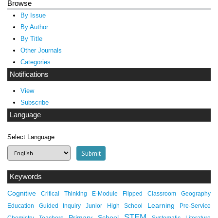
Browse
By Issue
By Author
By Title
Other Journals
Categories
Notifications
View
Subscribe
Language
Select Language
Keywords
Cognitive
Critical Thinking
E-Module
Flipped Classroom
Geography
Learning
Education
Guided Inquiry
Junior High School
Pre-Service
STEM
Primary School
Chemistry Teachers
Systematic Literature