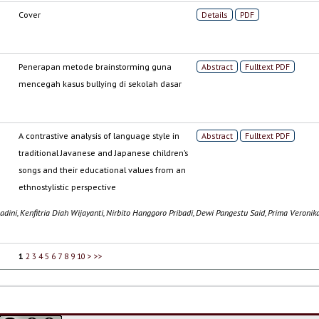
Cover
Details
PDF
Penerapan metode brainstorming guna
Abstract
Fulltext PDF
mencegah kasus bullying di sekolah dasar
A contrastive analysis of language style in
Abstract
Fulltext PDF
traditional Javanese and Japanese children’s
songs and their educational values from an
ethnostylistic perspective
hadini, Kenfitria Diah Wijayanti, Nirbito Hanggoro Pribadi, Dewi Pangestu Said, Prima Veronik
1
2
3
4
5
6
7
8
9
10
>
>>