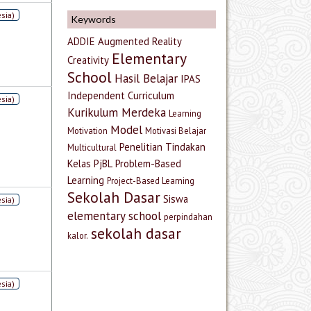
sia)
Keywords
ADDIE
Augmented Reality
Elementary
Creativity
School
Hasil Belajar
IPAS
Independent Curriculum
sia)
Kurikulum Merdeka
Learning
Model
Motivation
Motivasi Belajar
Penelitian Tindakan
Multicultural
Kelas
PjBL
Problem-Based
Learning
Project-Based Learning
Sekolah Dasar
Siswa
sia)
elementary school
perpindahan
sekolah dasar
kalor.
sia)