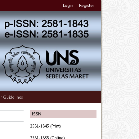
Login
Register
r Guidelines
ISSN
2581-1843 (Print)
2581-1835 (Online)