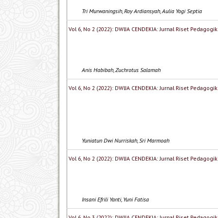
Tri Murwaningsih, Roy Ardiansyah, Aulia Yogi Septia
Vol 6, No 2 (2022): DWIJA CENDEKIA: Jurnal Riset Pedagogik
Anis Habibah, Zuchrotus Salamah
Vol 6, No 2 (2022): DWIJA CENDEKIA: Jurnal Riset Pedagogik
Yuniatun Dwi Nurriskah, Sri Marmoah
Vol 6, No 2 (2022): DWIJA CENDEKIA: Jurnal Riset Pedagogik
Insani Efrili Yanti, Yuni Fatisa
Vol 6, No 3 (2022): DWIJA CENDEKIA: Jurnal Riset Pedagogik