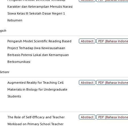
Karakter dan Keterampilan Menulis Narasi
Siswa Kelas III Sekolah Dasar Negeri 1
Kebumen
ngsih
Pengaruh Model Scientific Reading Based
Abstract
PDF (Bahasa Indone
Project Terhadap Jiwa Kewirausahaan
Berbasis Potensi Lokal dan Kemampuan
Berkomunikasi
Setiani
Augmented Reality for Teaching Cell
Abstract
PDF (Bahasa Indone
Materials in Biology for Undergraduate
Students
The Role of Self-Efficacy and Teacher
Abstract
PDF (Bahasa Indone
Workload on Primary School Teacher