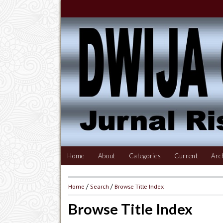
Home
About
Categories
Current
Arc
Home
/
Search
/
Browse Title Index
Browse Title Index