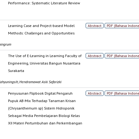
Performance: Systematic Literature Review
Learning Case and Project-based Model
Abstract
PDF (Bahasa Indone
Methods: Challenges and Opportunities
aningrum
The Use of E-Learning in Learning Faculty of
Abstract
PDF (Bahasa Indone
Engineering, Universitas Bangun Nusantara
Surakarta
Wahyuningsih, Hendramawat Aski Safarizki
Penyusunan Flipbook Digital Pengaruh
Abstract
PDF (Bahasa Indone
Pupuk AB-Mix Terhadap Tanaman Krisan
(Chrysanthemum sp) Sistem Hidroponik
Sebagai Media Pembelajaran Biologi Kelas
XII Materi Pertumbuhan dan Perkembangan