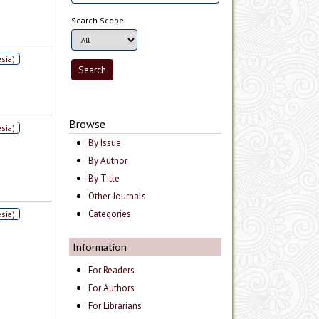
Search Scope
sia)
Browse
sia)
By Issue
By Author
By Title
Other Journals
Categories
sia)
Information
For Readers
For Authors
For Librarians