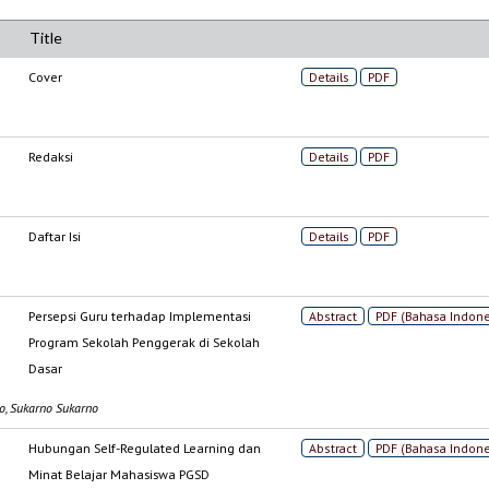
Title
Cover
Details
PDF
Redaksi
Details
PDF
Daftar Isi
Details
PDF
Persepsi Guru terhadap Implementasi
Abstract
PDF (Bahasa Indone
Program Sekolah Penggerak di Sekolah
Dasar
to, Sukarno Sukarno
Hubungan Self-Regulated Learning dan
Abstract
PDF (Bahasa Indone
Minat Belajar Mahasiswa PGSD