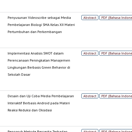
Penyusunan Videoscribe sebagai Media
Abstract
PDF (Bahasa Indone
Pembelajaran Biologi SMA Kelas XII Materi
Pertumbuhan dan Perkembangan
Implementasi Analisis SWOT dalam
Abstract
PDF (Bahasa Indone
Perencanaan Peningkatan Manajemen
Lingkungan Berbasis Green Behavior di
Sekolah Dasar
Desain dan Uji Coba Media Pembelajaran
Abstract
PDF (Bahasa Indone
Interaktif Berbasis Android pada Materi
Reaksi Reduksi dan Oksidasi
Pengaruh Metode Bercerita Terhadap
Abstract
PDF (Bahasa Indone