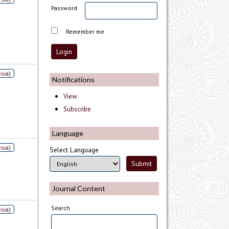
Password
Remember me
sia)
Notifications
View
Subscribe
Language
sia)
Select Language
Journal Content
Search
sia)