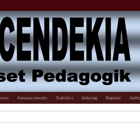
hives
Announcements
Statistics
Indexing
Register
Autho