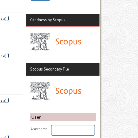
sia)
Citedness by Scopus
sia)
Scopus Secondary File
sia)
User
Username
sia)