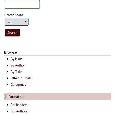
Search Scope
Browse
By Issue
By Author
By Title
Other Journals
Categories
Information
For Readers
For Authors