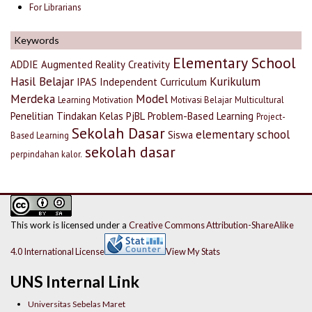
For Librarians
Keywords
Elementary School
ADDIE
Augmented Reality
Creativity
Hasil Belajar
Kurikulum
IPAS
Independent Curriculum
Merdeka
Model
Learning Motivation
Motivasi Belajar
Multicultural
Penelitian Tindakan Kelas
PjBL
Problem-Based Learning
Project-
Sekolah Dasar
elementary school
Siswa
Based Learning
sekolah dasar
perpindahan kalor.
This work is licensed under a
Creative Commons Attribution-ShareAlike
4.0 International License
View My Stats
UNS Internal Link
Universitas Sebelas Maret