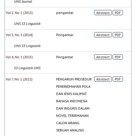
UNS Journal
Vol 2, No 2 (2013)
pengantar
Abstract
PDF
UNS S3 Linguistik
Vol 3, No 1 (2014)
Pengantar
Abstract
PDF
UNS S3 Linguistik
Vol 4, No 1 (2015)
Pengantar
Abstract
PDF
S3 Linguistik UNS
Vol 7, No 1 (2022)
PENGARUH PROSEDUR
Abstract
PDF
PENERJEMAHAN POLA
DAN JENIS KALIMAT
BAHASA INDONESIA
DAN INGGRIS DALAM
NOVEL TERJEMAHAN
CALON ARANG:
SEBUAH ANALISIS