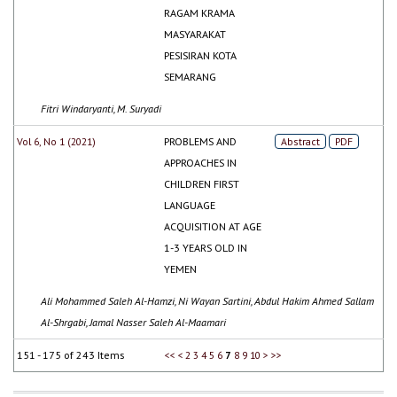
RAGAM KRAMA
MASYARAKAT
PESISIRAN KOTA
SEMARANG
Fitri Windaryanti, M. Suryadi
Vol 6, No 1 (2021)
PROBLEMS AND
Abstract
PDF
APPROACHES IN
CHILDREN FIRST
LANGUAGE
ACQUISITION AT AGE
1-3 YEARS OLD IN
YEMEN
Ali Mohammed Saleh Al-Hamzi, Ni Wayan Sartini, Abdul Hakim Ahmed Sallam
Al-Shrgabi, Jamal Nasser Saleh Al-Maamari
151 - 175 of 243 Items
<<
<
2
3
4
5
6
7
8
9
10
>
>>