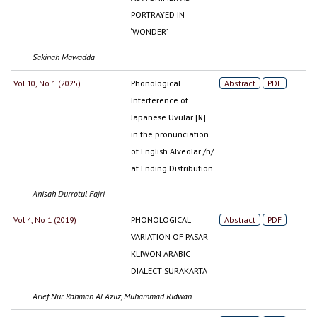
PORTRAYED IN
‘WONDER’
Sakinah Mawadda
Vol 10, No 1 (2025)
Phonological
Abstract
PDF
Interference of
Japanese Uvular [ɴ]
in the pronunciation
of English Alveolar /n/
at Ending Distribution
Anisah Durrotul Fajri
Vol 4, No 1 (2019)
PHONOLOGICAL
Abstract
PDF
VARIATION OF PASAR
KLIWON ARABIC
DIALECT SURAKARTA
Arief Nur Rahman Al Aziiz, Muhammad Ridwan