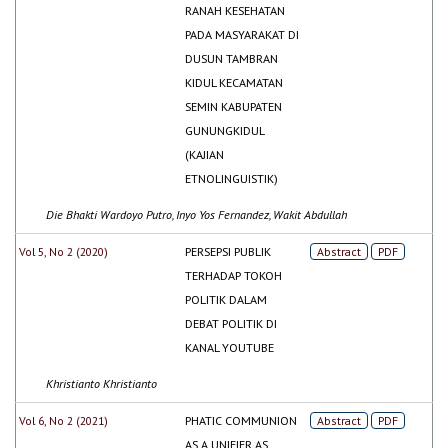
RANAH KESEHATAN
PADA MASYARAKAT DI
DUSUN TAMBRAN
KIDUL KECAMATAN
SEMIN KABUPATEN
GUNUNGKIDUL
(KAJIAN
ETNOLINGUISTIK)
Die Bhakti Wardoyo Putro, Inyo Yos Fernandez, Wakit Abdullah
Vol 5, No 2 (2020)
PERSEPSI PUBLIK
Abstract
PDF
TERHADAP TOKOH
POLITIK DALAM
DEBAT POLITIK DI
KANAL YOUTUBE
Khristianto Khristianto
Vol 6, No 2 (2021)
PHATIC COMMUNION
Abstract
PDF
AS A UNIFIER AS