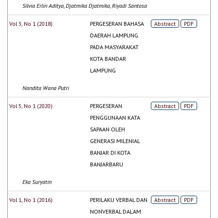
Silvia Erlin Aditya, Djatmika Djatmika, Riyadi Santosa
Vol 3, No 1 (2018)
PERGESERAN BAHASA
Abstract
PDF
DAERAH LAMPUNG
PADA MASYARAKAT
KOTA BANDAR
LAMPUNG
Nandita Wana Putri
Vol 5, No 1 (2020)
PERGESERAN
Abstract
PDF
PENGGUNAAN KATA
SAPAAN OLEH
GENERASI MILENIAL
BANJAR DI KOTA
BANJARBARU
Eka Suryatin
Vol 1, No 1 (2016)
PERILAKU VERBAL DAN
Abstract
PDF
NONVERBAL DALAM