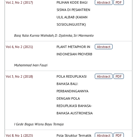
Vol 2, No 2 (2017)
PILIHAN KODE BAGI
Abstract
PDF
SISWA DI PESANTREN
ULIL ALBAB (KAJIAN
SOSIOLINGUISTIK)
Baiq Yulia Kurnia Wahidah, D. Djatmika, Sri Marmanto
Vol 6, No 2 (2021)
PLANT METAPHOR IN
Abstract
INDONESIAN PROVERB
Muhammad Ivan Fauzi
Vol 3, No 2 (2018)
POLA REDUPLIKASI
Abstract
PDF
BAHASA BALI:
PERBANDINGANNYA
DENGAN POLA
REDUPLIKASI BAHASA-
BAHASA AUSTRONESIA
I Gede Bagus Wisnu Bayu Temaja
Vol 8, No 1 (2023)
Pola Struktur Tematik
Abstract
PDF