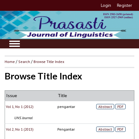
Login
Register
Home
/
Search
/
Browse Title Index
Browse Title Index
Issue
Title
Vol 1, No 1 (2012)
pengantar
Abstract
PDF
UNS Journal
Vol 2, No 1 (2013)
Pengantar
Abstract
PDF