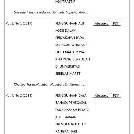
KONTRASTIF
Griselda Felicia Fredyryna Tumbole, Sajarwa Roman
Vol 2, No 1 (2017)
PENGGUNAAN ALIH
Abstract
PDF
KODE DALAM
PERCAKAPAN PADA
JARINGAN WHATSAPP
OLEH MAHASISWA
KNB YANG BERKULIAH
DI UNIVERSITAS
SEBELAS MARET
Khodiyo Thesa, Nababan Nababan, Sri Marmanto
Vol 4, No 2 (2019)
PENGGUNAAN GAYA
Abstract
PDF
BAHASA PENEGASAN
PADA NASKAH PIDATO
KENEGARAAN
PRESIDEN RI DALAM
RANGKA HARI