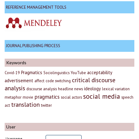
REFERENCE MANAGEMENT TOOLS
JOURNAL PUBLISHING PROCESS
Keywords
Pragmatics
acceptability
Covid-19
Sociolinguistics
YouTube
critical discourse
advertisement
affect
code switching
analysis
ideology
discourse analysis
headline news
lexical variation
social media
pragmatics
metaphor
movie
social actors
speech
translation
act
twitter
User
Username