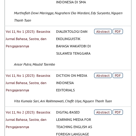
INDONESIA DI SMA
Murthofiah Dewi Maringga, Nugraheni Eko Wardani, Edy Suryanto, Nguyen
Thanh Tuan
Vol 11, No 1 (2023): Basastra:
DIALEKTOLOGI DAN
Abstract
PDF
Jurnal Bahasa, Sastra, dan
EKOLINGUISTIK
Pengajarannya
BAHASA WAKATOBI DI
SULAWESI TENGGARA
Ansor Putra, Maulid Taembo
Vol 11, No 1 (2023): Basastra:
DICTION ON MEDIA
Abstract
PDF
Jurnal Bahasa, Sastra, dan
INDONESIA
Pengajarannya
EDITORIALS
Vita Kumala Sari, Ani Rakhmawati, Chafit Ulya, Nguyen Thanh Tuan
Vol 11, No 2 (2023): Basastra:
DIGITAL-BASED
Abstract
PDF
Jurnal Bahasa, Sastra, dan
LEARNING MEDIA FOR
Pengajarannya
TEACHING ENGLISH AS
FOREIGN LANGUAGE