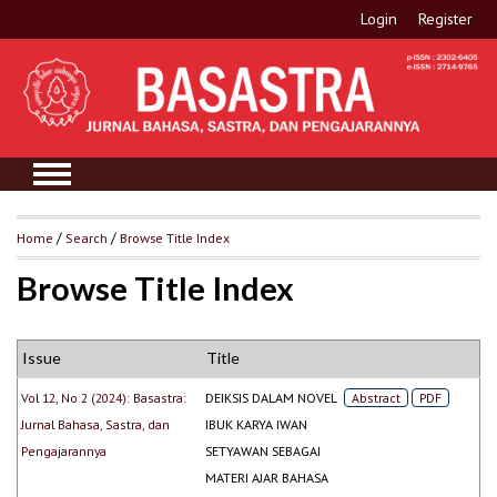
Login
Register
Home
/
Search
/
Browse Title Index
Browse Title Index
Issue
Title
Vol 12, No 2 (2024): Basastra:
DEIKSIS DALAM NOVEL
Abstract
PDF
Jurnal Bahasa, Sastra, dan
IBUK KARYA IWAN
Pengajarannya
SETYAWAN SEBAGAI
MATERI AJAR BAHASA