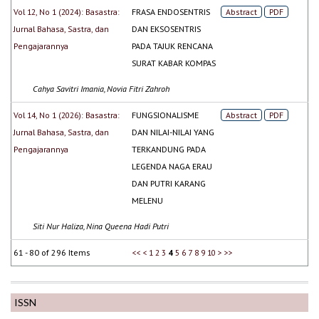
Vol 12, No 1 (2024): Basastra:
FRASA ENDOSENTRIS
Abstract
PDF
Jurnal Bahasa, Sastra, dan
DAN EKSOSENTRIS
Pengajarannya
PADA TAJUK RENCANA
SURAT KABAR KOMPAS
Cahya Savitri Imania, Novia Fitri Zahroh
Vol 14, No 1 (2026): Basastra:
FUNGSIONALISME
Abstract
PDF
Jurnal Bahasa, Sastra, dan
DAN NILAI-NILAI YANG
Pengajarannya
TERKANDUNG PADA
LEGENDA NAGA ERAU
DAN PUTRI KARANG
MELENU
Siti Nur Haliza, Nina Queena Hadi Putri
61 - 80 of 296 Items
<<
<
1
2
3
4
5
6
7
8
9
10
>
>>
ISSN