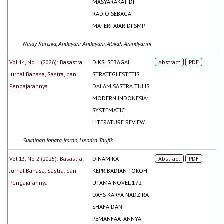
MASYARAKAT DI
RADIO SEBAGAI
MATERI AJAR DI SMP
Nindy Kariska, Andayani Andayani, Atikah Anindyarini
Vol 14, No 1 (2026): Basastra:
DIKSI SEBAGAI
Abstract
PDF
Jurnal Bahasa, Sastra, dan
STRATEGI ESTETIS
Pengajarannya
DALAM SASTRA TULIS
MODERN INDONESIA:
SYSTEMATIC
LITERATURE REVIEW
Sukainah Ibnata Imran, Hendra Taufik
Vol 13, No 2 (2025): Basastra:
DINAMIKA
Abstract
PDF
Jurnal Bahasa, Sastra, dan
KEPRIBADIAN TOKOH
Pengajarannya
UTAMA NOVEL 172
DAYS KARYA NADZIRA
SHAFA DAN
PEMANFAATANNYA