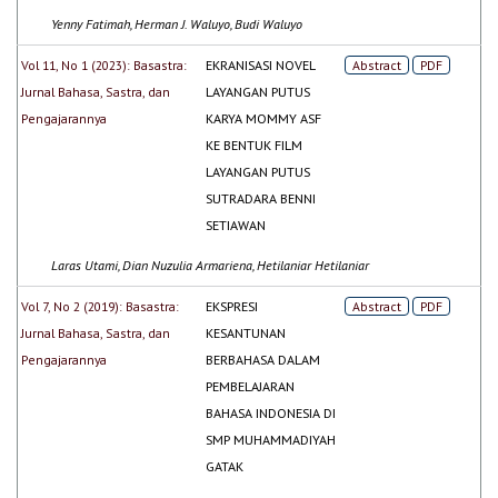
Yenny Fatimah, Herman J. Waluyo, Budi Waluyo
Vol 11, No 1 (2023): Basastra:
EKRANISASI NOVEL
Abstract
PDF
Jurnal Bahasa, Sastra, dan
LAYANGAN PUTUS
Pengajarannya
KARYA MOMMY ASF
KE BENTUK FILM
LAYANGAN PUTUS
SUTRADARA BENNI
SETIAWAN
Laras Utami, Dian Nuzulia Armariena, Hetilaniar Hetilaniar
Vol 7, No 2 (2019): Basastra:
EKSPRESI
Abstract
PDF
Jurnal Bahasa, Sastra, dan
KESANTUNAN
Pengajarannya
BERBAHASA DALAM
PEMBELAJARAN
BAHASA INDONESIA DI
SMP MUHAMMADIYAH
GATAK