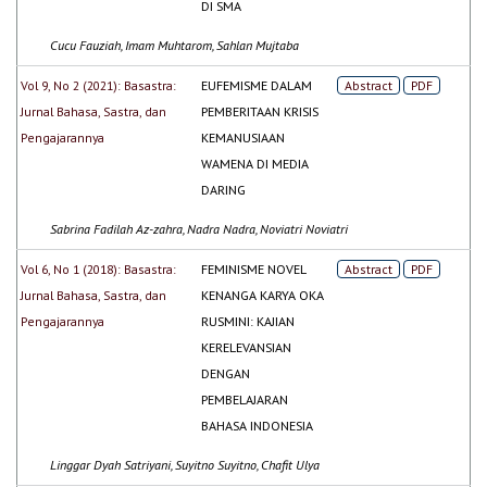
DI SMA
Cucu Fauziah, Imam Muhtarom, Sahlan Mujtaba
Vol 9, No 2 (2021): Basastra:
EUFEMISME DALAM
Abstract
PDF
Jurnal Bahasa, Sastra, dan
PEMBERITAAN KRISIS
Pengajarannya
KEMANUSIAAN
WAMENA DI MEDIA
DARING
Sabrina Fadilah Az-zahra, Nadra Nadra, Noviatri Noviatri
Vol 6, No 1 (2018): Basastra:
FEMINISME NOVEL
Abstract
PDF
Jurnal Bahasa, Sastra, dan
KENANGA KARYA OKA
Pengajarannya
RUSMINI: KAJIAN
KERELEVANSIAN
DENGAN
PEMBELAJARAN
BAHASA INDONESIA
Linggar Dyah Satriyani, Suyitno Suyitno, Chafit Ulya