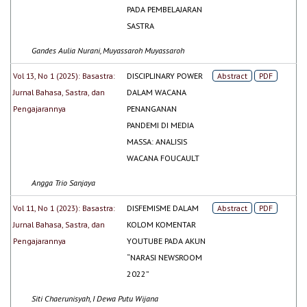
PADA PEMBELAJARAN
SASTRA
Gandes Aulia Nurani, Muyassaroh Muyassaroh
Vol 13, No 1 (2025): Basastra:
DISCIPLINARY POWER
Abstract
PDF
Jurnal Bahasa, Sastra, dan
DALAM WACANA
Pengajarannya
PENANGANAN
PANDEMI DI MEDIA
MASSA: ANALISIS
WACANA FOUCAULT
Angga Trio Sanjaya
Vol 11, No 1 (2023): Basastra:
DISFEMISME DALAM
Abstract
PDF
Jurnal Bahasa, Sastra, dan
KOLOM KOMENTAR
Pengajarannya
YOUTUBE PADA AKUN
“NARASI NEWSROOM
2022”
Siti Chaerunisyah, I Dewa Putu Wijana