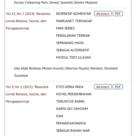
Kurnia Cahyaning Putri, Sarwiji Suwandi, Slamet Mulyono
Vol 12, No 2 (2024): Basastra:
EKSPRESIF KOMENTAR
Abstract
PDF
Jurnal Bahasa, Sastra, dan
WARGANET TERHADAP
Pengajarannya
MINI SERIES
PERJALANAN TERBAIK
SEPANJANG MASA
SEBAGAI ALTERNATIF
MODUL TEKS ULASAN
Irba Akifa Raihana, Meilan Arsanti, Oktarina Puspita Wardani, Turahmat
Turahmat
Vol 9, No 2 (2021): Basastra:
ETOS KERJA PADA
Abstract
PDF
Jurnal Bahasa, Sastra, dan
NOVEL PERSEMBAHAN
Pengajarannya
TERUNTUK BAPAK
KARYA ADI ZAMZAM
DAN
PEMANFAATANNYA
SEBAGAI BAHAN AJAR