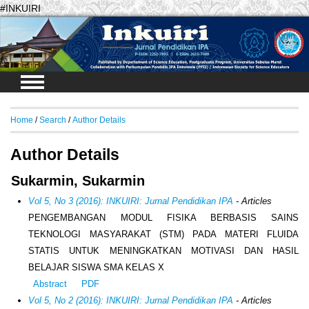
#INKUIRI
Login
Home
/
Search
/
Author Details
Author Details
Sukarmin, Sukarmin
Vol 5, No 3 (2016): INKUIRI: Jurnal Pendidikan IPA
- Articles
PENGEMBANGAN MODUL FISIKA BERBASIS SAINS
TEKNOLOGI MASYARAKAT (STM) PADA MATERI FLUIDA
STATIS UNTUK MENINGKATKAN MOTIVASI DAN HASIL
BELAJAR SISWA SMA KELAS X
Abstract
PDF
Vol 5, No 2 (2016): INKUIRI: Jurnal Pendidikan IPA
- Articles