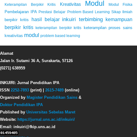
Modul
Kreativitas
Keterampilan Berpikir Kritis
Modul Fisika
Pembelajaran IPA
Prestasi Belajar
Problem Based Learning
Sikap Ilmiah
inkuiri terbimbing
kemampuan
hasil belajar
berpikir kritis
berpikir kritis
keterampilan proses sains
keterampilan berpikir kritis
modul
kreativitas
problem based learning
Alamat
Jalan Ir. Sutami 36 A, Surakarta, 57126
(0271) 638959
INKUIRI: Jurnal Pendidikan IPA
ISSN
2252-7893
(print) |
2615-7489
(online)
Organized by
Magister Pendidikan Sains
&
Doktor Pendidikan IPA
Published by
Universitas Sebelas Maret
Website:
https://jurnal.uns.ac.id/inkuiri/
Email: inkuiri@fkip.uns.ac.id