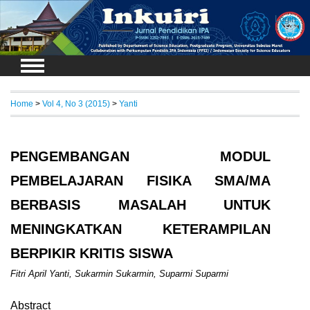
Login
Home
>
Vol 4, No 3 (2015)
>
Yanti
PENGEMBANGAN MODUL
PEMBELAJARAN FISIKA SMA/MA
BERBASIS MASALAH UNTUK
MENINGKATKAN KETERAMPILAN
BERPIKIR KRITIS SISWA
Fitri April Yanti, Sukarmin Sukarmin, Suparmi Suparmi
Abstract