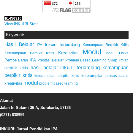
View INKUIRI Stats
Keywords
Hasil Belajar
Inkuiri Terbimbing
IPA
Kemampuan Berpikir Kritis
Modul
Kreativitas
Keterampilan Berpikir Kritis
Modul Fisika
Pembelajaran IPA
Prestasi Belajar
Problem Based Learning
Sikap Ilmiah
inkuiri terbimbing
kemampuan
hasil belajar
berpikir kritis
berpikir kritis
keterampilan proses sains
keterampilan berpikir kritis
modul
kreativitas
problem based learning
Alamat
Jalan Ir. Sutami 36 A, Surakarta, 57126
(0271) 638959
INKUIRI: Jurnal Pendidikan IPA