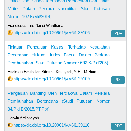
Pokok Dan Pidana Tambahan Pemecatan Dari Dinas
Militer Dalam Perkara Narkotika (Studi Putusan
Nomor 102 K/Mil/2014)
Fransiscus Eric Nandi Wardhana
https://dx.doi.org/10.20961/jv.v6i1.39106
PDF
Tinjauan Pengajuan Kasasi Terhadap Kesalahan
Penerapan Hukum Judex Factie Dalam Perkara
Pembunuhan (Studi Putusan Nomor : 692 K/Pid/205)
Erickson Hasiholan Sitorus, Kristiyadi, S,H., M.Hum -
https://dx.doi.org/10.20961/jv.v6i1.39109
PDF
Pengajuan Banding Oleh Terdakwa Dalam Perkara
Pembunuhan Berencana (Studi Putusan Nomor
34/Pid.B/2015/PT.Pbr)
Herwin Ardiansyah
https://dx.doi.org/10.20961/jv.v6i1.39110
PDF