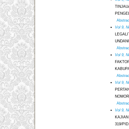
TINJAU
PENGEL
Abstra
Vol 9, N
LEGAL
UNDANG
Abstra
Vol 9, N
FAKTOR
KABUP
Abstra
Vol 9, 
PERTA
NOMOR 
Abstra
Vol 9, 
KAJIA
319/PID