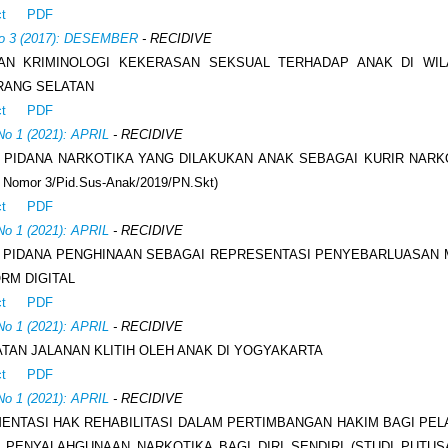
ct
PDF
No 3 (2017): DESEMBER
- RECIDIVE
UAN KRIMINOLOGI KEKERASAN SEKSUAL TERHADAP ANAK DI WIL
RANG SELATAN
ct
PDF
No 1 (2021): APRIL
- RECIDIVE
 PIDANA NARKOTIKA YANG DILAKUKAN ANAK SEBAGAI KURIR NARKOT
 Nomor 3/Pid.Sus-Anak/2019/PN.Skt)
ct
PDF
No 1 (2021): APRIL
- RECIDIVE
 PIDANA PENGHINAAN SEBAGAI REPRESENTASI PENYEBARLUASAN
RM DIGITAL
ct
PDF
No 1 (2021): APRIL
- RECIDIVE
TAN JALANAN KLITIH OLEH ANAK DI YOGYAKARTA
ct
PDF
No 1 (2021): APRIL
- RECIDIVE
ENTASI HAK REHABILITASI DALAM PERTIMBANGAN HAKIM BAGI PEL
 PENYALAHGUNAAN NARKOTIKA BAGI DIRI SENDIRI (STUDI PUTU