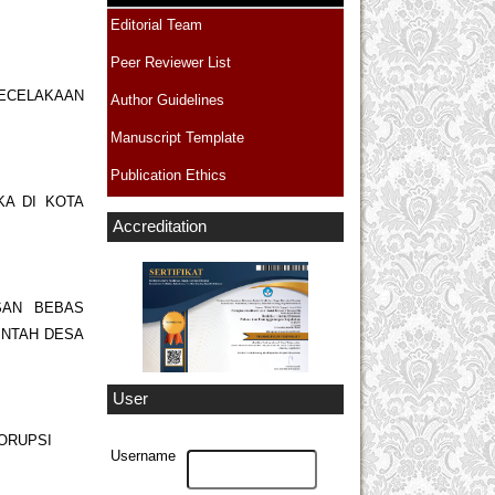
Editorial Team
Peer Reviewer List
ECELAKAAN
Author Guidelines
Manuscript Template
Publication Ethics
KA DI KOTA
Accreditation
SAN BEBAS
INTAH DESA
User
ORUPSI
Username