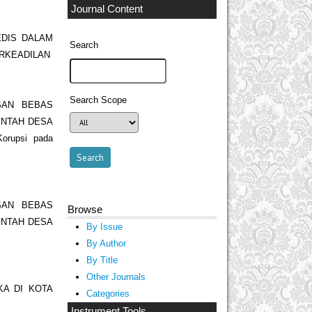
Journal Content
DIS DALAM
Search
RKEADILAN
Search Scope
SAN BEBAS
INTAH DESA
orupsi pada
SAN BEBAS
Browse
INTAH DESA
By Issue
By Author
By Title
Other Journals
KA DI KOTA
Categories
Instrument Tools