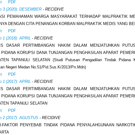
ct
PDF
No 3 (2020): DESEMBER
- RECIDIVE
KASI PEMAHAMAN WARGA MASYARAKAT TERHADAP MALPRAKTIK ME
NYA DENGAN CITA PENANGAN KORBAN MALPRAKTIK MEDIS YANG BE
ct
PDF
o 1 (2018): APRIL
- RECIDIVE
SIS DASAR PERTIMBANGAN HAKIM DALAM MENJATUHKAN PUTU
 PIDANA KORUPSI DANA TUNJANGAN PENGHASILAN APARAT PEMER
TEN TAPANULI SELATAN (Studi Putusan Pengadilan Tindak Pidana K
lan Negeri Medan No.51/Pid.Sus.K/2013/Pn.Mdn)
ct
PDF
o 1 (2017): APRIL
- RECIDIVE
SIS DASAR PERTIMBANGAN HAKIM DALAM MENJATUHKAN PUTU
 PIDANA KORUPSI DANA TUNJANGAN PENGHASILAN APARAT PEMER
TEN TAPANULI SELATAN
ct
PDF
No 2 (2017): AGUSTUS
- RECIDIVE
R-FAKTOR PENYEBAB TINDAK PIDANA PENYALAHGUNAAN NARKOTI
ARTA