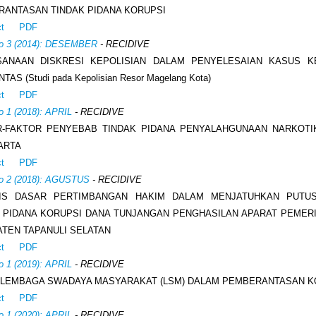
ANTASAN TINDAK PIDANA KORUPSI
ct
PDF
No 3 (2014): DESEMBER
- RECIDIVE
SANAAN DISKRESI KEPOLISIAN DALAM PENYELESAIAN KASUS K
NTAS (Studi pada Kepolisian Resor Magelang Kota)
ct
PDF
o 1 (2018): APRIL
- RECIDIVE
R-FAKTOR PENYEBAB TINDAK PIDANA PENYALAHGUNAAN NARKOTI
ARTA
ct
PDF
No 2 (2018): AGUSTUS
- RECIDIVE
SIS DASAR PERTIMBANGAN HAKIM DALAM MENJATUHKAN PUTU
 PIDANA KORUPSI DANA TUNJANGAN PENGHASILAN APARAT PEMER
TEN TAPANULI SELATAN
ct
PDF
o 1 (2019): APRIL
- RECIDIVE
 LEMBAGA SWADAYA MASYARAKAT (LSM) DALAM PEMBERANTASAN K
ct
PDF
o 1 (2020): APRIL
- RECIDIVE