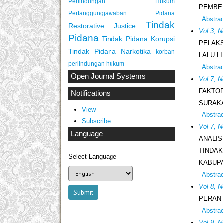
Perlindungan Hukum
PEMBER
Pertanggungjawaban Pidana
Abstra
Tindak
Restorative Justice
Vol 3, 
Pidana
Tindak Pidana Korupsi
PELAK
Tindak Pidana Narkotika
korban
LALU LI
perlindungan hukum
Abstra
Open Journal Systems
Vol 7, N
FAKTO
Notifications
SURAK
View
Abstra
Subscribe
Vol 7, 
Language
ANALI
TINDAK
Select Language
KABUPA
Abstra
Vol 8, N
PERAN
Abstra
Vol 9, N