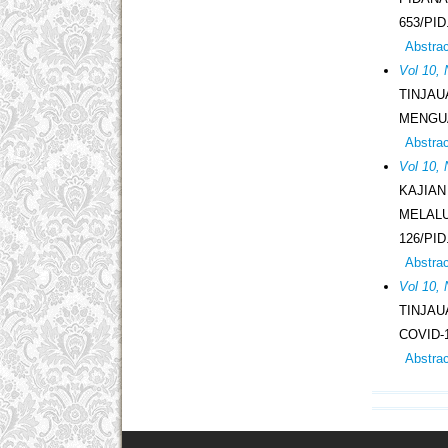
653/PID
Abstra
Vol 10, 
TINJAU
MENGUAS
Abstra
Vol 10,
KAJIA
MELAL
126/PID
Abstra
Vol 10,
TINJA
COVID-
Abstra