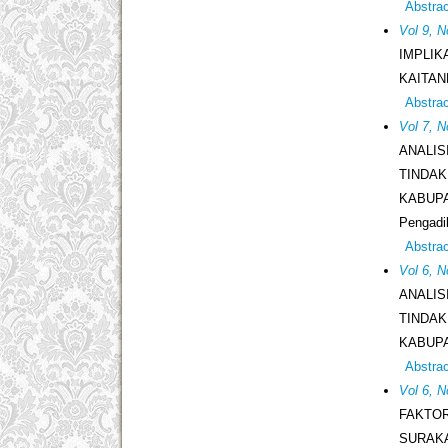
Abstra
Vol 9, 
IMPLI
KAITAN
Abstra
Vol 7, N
ANALI
TINDAK
KABUPA
Pengadi
Abstra
Vol 6, N
ANALI
TINDAK
KABUPA
Abstra
Vol 6, 
FAKTO
SURAK