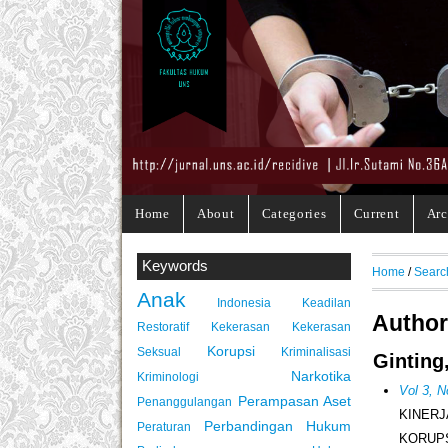
Home
About
Categories
Current
Arc
Keywords
Home
/
Searc
Anak
Indonesia
Keadilan
Author
Restoratif
Kekerasan
Kekerasan
Korupsi
Seksual
Kriminalisasi
Ginting
Narkotika
Kriminologi
Vol 3, 
Perampasan Aset
Penanggulangan
KINERJ
Perbandingan Hukum
Peraturan
KORUP