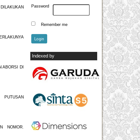
Password
 DILAKUKAN
Remember me
ERLAKUNYA
Indexed by
 ABORSI DI
I PUTUSAN
AN NOMOR.