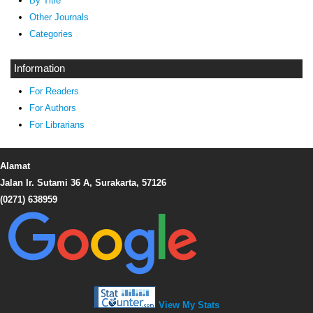
By Title
Other Journals
Categories
Information
For Readers
For Authors
For Librarians
Alamat
Jalan Ir. Sutami 36 A, Surakarta, 57126
(0271) 638959
View My Stats