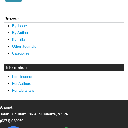
Browse
By Issue
By Author
By Title
Other Journals
Categories
Information
For Readers
For Authors
For Librarians
Alamat
Jalan Ir. Sutami 36 A, Surakarta, 57126
(0271) 638959