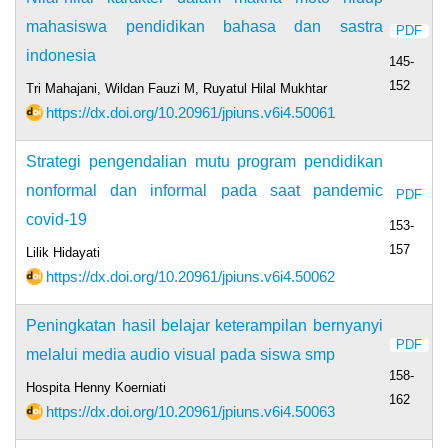
mahasiswa pendidikan bahasa dan sastra
PDF
indonesia
145-
152
Tri Mahajani, Wildan Fauzi M, Ruyatul Hilal Mukhtar
https://dx.doi.org/10.20961/jpiuns.v6i4.50061
Strategi pengendalian mutu program pendidikan
nonformal dan informal pada saat pandemic
PDF
covid-19
153-
157
Lilik Hidayati
https://dx.doi.org/10.20961/jpiuns.v6i4.50062
Peningkatan hasil belajar keterampilan bernyanyi
PDF
melalui media audio visual pada siswa smp
158-
Hospita Henny Koerniati
162
https://dx.doi.org/10.20961/jpiuns.v6i4.50063