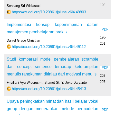
195
Sendang Sri Widiastuti
https://dx.doi.org/10.20961/jpiuns.v6i4.49803
Implementasi konsep kepemimpinan dalam
PDF
manajemen pembelajaran praktik
196-
Daniel Grace Christian
201
https://dx.doi.org/10.20961/jpiuns.v6i4.49112
Studi komparasi model pembelajaran scramble
dan concept sentence terhadap keterampilan
PDF
menulis rangkuman ditinjau dari motivasi menulis
202-
207
Frisiliani Ayu Widorusmi, Slamet St. Y, Joko Daryanto
https://dx.doi.org/10.20961/jpiuns.v6i4.45413
Upaya peningkatkan minat dan hasil belajar vokal
group dengan menerapkan metode permodelan
PDF