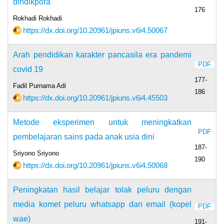
dindikpora
176
Rokhadi Rokhadi
https://dx.doi.org/10.20961/jpiuns.v6i4.50067
Arah pendidikan karakter pancasila era pandemi
PDF
covid 19
177-
Fadil Purnama Adi
186
https://dx.doi.org/10.20961/jpiuns.v6i4.45503
Metode eksperimen untuk meningkatkan
PDF
pembelajaran sains pada anak usia dini
187-
Sriyono Sriyono
190
https://dx.doi.org/10.20961/jpiuns.v6i4.50068
Peningkatan hasil belajar tolak peluru dengan
media komet peluru whatsapp dan email (kopel
PDF
wae)
191-