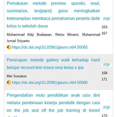
Pemakaian metode preview, questio, read,
summarize, tes(pqrst) guna meningkatkan
keterampilan membaca pemahaman peserta didik
PDF
kelas iv sekolah dasar
163-
167
Muhammad Aldy Budiawan, Retno Winarni, Muhammad
Ismail Sriyanto
https://dx.doi.org/10.20961/jpiuns.v6i4.50065
Penerapan metode gallery walk terhadap hasil
PDF
belajar recount text siswa sma kelas x ipa
168-
Mei Susiatun
171
https://dx.doi.org/10.20961/jpiuns.v6i4.50066
Pengendalian mutu pendidikan anak usia dini
melalui pembinaan kinerja pendidik dengan cara
PDF
on the job and off the job training di korwil
172-