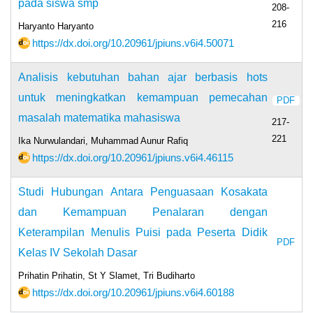
pada siswa smp
208-
216
Haryanto Haryanto
https://dx.doi.org/10.20961/jpiuns.v6i4.50071
Analisis kebutuhan bahan ajar berbasis hots
untuk meningkatkan kemampuan pemecahan
PDF
masalah matematika mahasiswa
217-
221
Ika Nurwulandari, Muhammad Aunur Rafiq
https://dx.doi.org/10.20961/jpiuns.v6i4.46115
Studi Hubungan Antara Penguasaan Kosakata
dan Kemampuan Penalaran dengan
Keterampilan Menulis Puisi pada Peserta Didik
PDF
Kelas IV Sekolah Dasar
Prihatin Prihatin, St Y Slamet, Tri Budiharto
https://dx.doi.org/10.20961/jpiuns.v6i4.60188