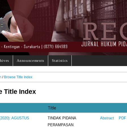
hives
Announcements
Statistics
h
/
Browse Title Index
 Title Index
Title
TINDAK PIDANA
 (2020): AGUSTUS
Abstract
PDF
PERAMPASAN