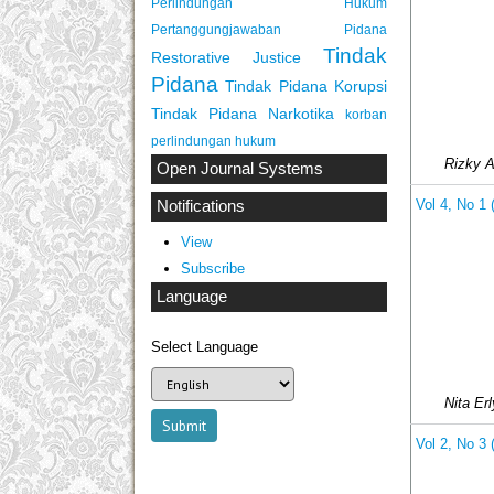
Perlindungan Hukum
Pertanggungjawaban Pidana
Tindak
Restorative Justice
Pidana
Tindak Pidana Korupsi
Tindak Pidana Narkotika
korban
perlindungan hukum
Rizky A
Open Journal Systems
Notifications
Vol 4, No 1
View
Subscribe
Language
Select Language
Nita Er
Vol 2, No 