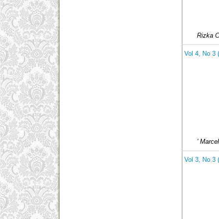
Rizka C
Vol 4, No 
' Marce
Vol 3, No 