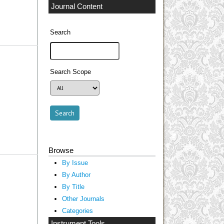
Journal Content
Search
Search Scope
Browse
By Issue
By Author
By Title
Other Journals
Categories
Instrument Tools