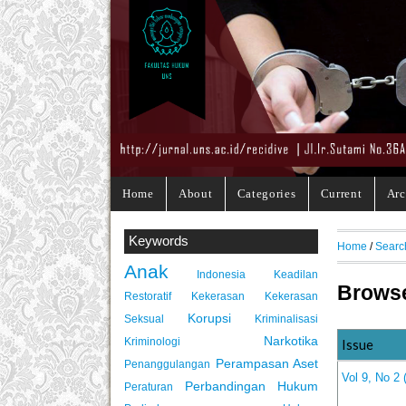
Home
About
Categories
Current
Arc
Keywords
Home
/
Searc
Anak
Indonesia
Keadilan
Browse
Restoratif
Kekerasan
Kekerasan
Korupsi
Seksual
Kriminalisasi
Narkotika
Kriminologi
Issue
Perampasan Aset
Penanggulangan
Vol 9, No 2
Perbandingan Hukum
Peraturan