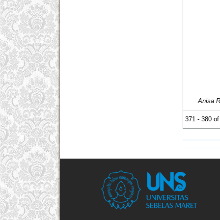
Anisa 
371 - 380 o