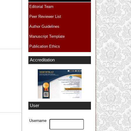
Editorial Team
Peer Reviewer List
Author Guidelines
Manuscript Template
Publication Ethics
Accreditation
User
Username