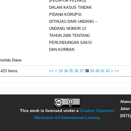
(PELAPOR PELAKU)
DALAM KASUS TINDAK
PIDANA KORUPSI
DITINJAU DARI UNDANG –
UNDANG NOMOR 13
TAHUN 2006 TENTANG
PERLINDUNGAN SAKSI
DAN KORBAN
Roshda Diana
f 423 Items
<<
<
33
34
35
36
37
38
39
40
41
42
>
>>
Alama
Jalan 
This work is licensed under a
Creative Commons
(0271
Attribution 4.0 International License
.