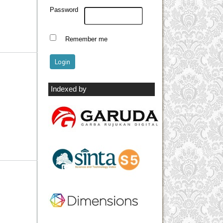
Password
Remember me
Indexed by