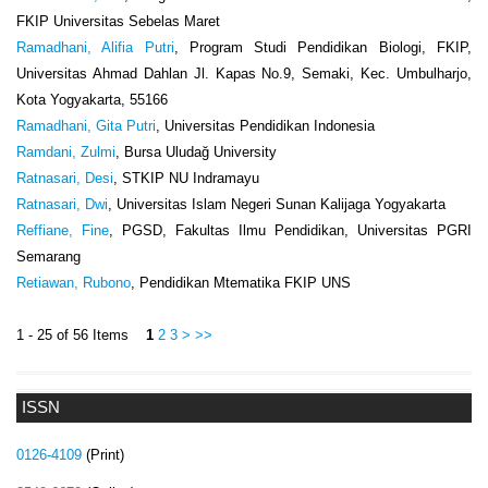
FKIP Universitas Sebelas Maret
Ramadhani, Alifia Putri
, Program Studi Pendidikan Biologi, FKIP,
Universitas Ahmad Dahlan Jl. Kapas No.9, Semaki, Kec. Umbulharjo,
Kota Yogyakarta, 55166
Ramadhani, Gita Putri
, Universitas Pendidikan Indonesia
Ramdani, Zulmi
, Bursa Uludağ University
Ratnasari, Desi
, STKIP NU Indramayu
Ratnasari, Dwi
, Universitas Islam Negeri Sunan Kalijaga Yogyakarta
Reffiane, Fine
, PGSD, Fakultas Ilmu Pendidikan, Universitas PGRI
Semarang
Retiawan, Rubono
, Pendidikan Mtematika FKIP UNS
1 - 25 of 56 Items
1
2
3
>
>>
ISSN
0126-4109
(Print)