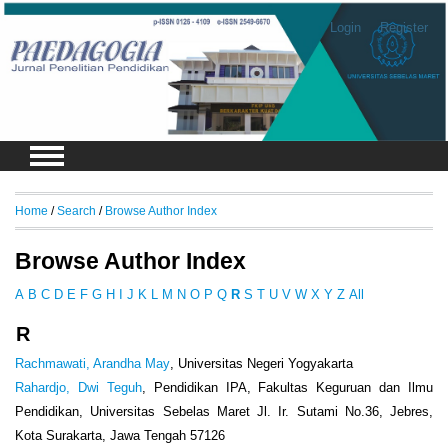
Login
Register
Home
/
Search
/
Browse Author Index
Browse Author Index
A
B
C
D
E
F
G
H
I
J
K
L
M
N
O
P
Q
R
S
T
U
V
W
X
Y
Z
All
R
Rachmawati, Arandha May
, Universitas Negeri Yogyakarta
Rahardjo, Dwi Teguh
, Pendidikan IPA, Fakultas Keguruan dan Ilmu
Pendidikan, Universitas Sebelas Maret Jl. Ir. Sutami No.36, Jebres,
Kota Surakarta, Jawa Tengah 57126