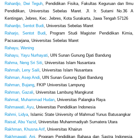
Rahardjo, Dwi Teguh
, Pendidikan Fisika, Fakultas Keguruan dan Ilmu
Pendidikan, Universitas Sebelas Maret. Jl. Ir. Sutami No.36 A
Kentingan, Jebres, Kec. Jebres, Kota Surakarta, Jawa Tengah 57126
Rahardjo, Sentot Budi
, Universitas Sebelas Maret
Raharjo, Sentot Budi
, Program Studi Magister Pendidikan Kimia,
Pacsasarjana, Universitas Sebelas Maret
Rahayu, Wening
Rahayu, Yayu Nurhayati
, UIN Sunan Gunung Djati Bandung
Rahma, Neng Sri Siti
, Universitas Islam Nusantara
Rahmah, Leny Saili
, Universitas Islam Nusantara
Rahman, Asep Andi
, UIN Sunan Gunung Djati Bandung
Rahman, Bujang
, FKIP Universitas Lampung
Rahman, Gazali
, Universitas Lambung Mangkurat
Rahmat, Muhammad Hudan
, Universitas Palangka Raya
Rahmawati, Ayu
, Universitas Pendidikan Indonesia
Rahmi, Lidya
, Islamic State University of Mahmud Yunus Batusangkar
Raisal, Abu Yazid
, Universitas Muhammadiyah Sumatera Utara
Rakhman, Khusna Arif
, Universitas Khairun
Rakhmawati, Ani
, Program Pendidikan Bahasa dan Sastra Indonesia,