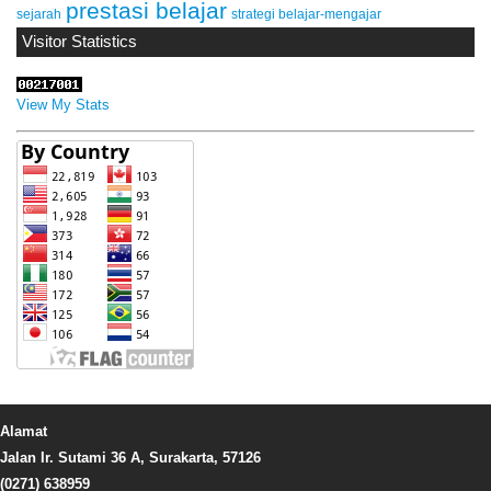
prestasi belajar
sejarah
strategi belajar-mengajar
Visitor Statistics
View My Stats
Alamat
Jalan Ir. Sutami 36 A, Surakarta, 57126
(0271) 638959