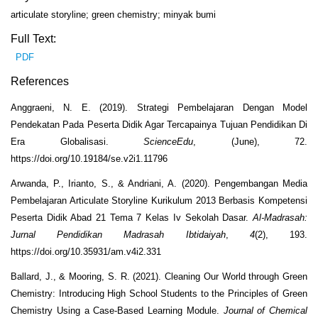
articulate storyline; green chemistry; minyak bumi
Full Text:
PDF
References
Anggraeni, N. E. (2019). Strategi Pembelajaran Dengan Model
Pendekatan Pada Peserta Didik Agar Tercapainya Tujuan Pendidikan Di
Era Globalisasi.
ScienceEdu
, (June), 72.
https://doi.org/10.19184/se.v2i1.11796
Arwanda, P., Irianto, S., & Andriani, A. (2020). Pengembangan Media
Pembelajaran Articulate Storyline Kurikulum 2013 Berbasis Kompetensi
Peserta Didik Abad 21 Tema 7 Kelas Iv Sekolah Dasar.
Al-Madrasah:
Jurnal Pendidikan Madrasah Ibtidaiyah
,
4
(2), 193.
https://doi.org/10.35931/am.v4i2.331
Ballard, J., & Mooring, S. R. (2021). Cleaning Our World through Green
Chemistry: Introducing High School Students to the Principles of Green
Chemistry Using a Case-Based Learning Module.
Journal of Chemical