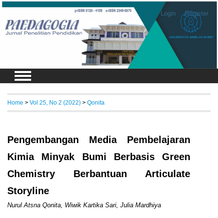
Login
Register
Home
>
Vol 25, No 2 (2022)
>
Qonita
Pengembangan Media Pembelajaran
Kimia Minyak Bumi Berbasis Green
Chemistry Berbantuan Articulate
Storyline
Nurul Atsna Qonita, Wiwik Kartika Sari, Julia Mardhiya