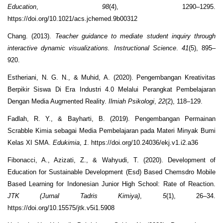
Education
,
98
(4), 1290–1295.
https://doi.org/10.1021/acs.jchemed.9b00312
Chang. (2013).
Teacher guidance to mediate student inquiry through
interactive dynamic visualizations. Instructional Science
.
41
(5), 895–
920.
Estheriani, N. G. N., & Muhid, A. (2020). Pengembangan Kreativitas
Berpikir Siswa Di Era Industri 4.0 Melalui Perangkat Pembelajaran
Dengan Media Augmented Reality.
Ilmiah Psikologi
,
22
(2), 118–129.
Fadlah, R. Y., & Bayharti, B. (2019). Pengembangan Permainan
Scrabble Kimia sebagai Media Pembelajaran pada Materi Minyak Bumi
Kelas XI SMA.
Edukimia
,
1
. https://doi.org/10.24036/ekj.v1.i2.a36
Fibonacci, A., Azizati, Z., & Wahyudi, T. (2020). Development of
Education for Sustainable Development (Esd) Based Chemsdro Mobile
Based Learning for Indonesian Junior High School: Rate of Reaction.
JTK (Jurnal Tadris Kimiya)
,
5
(1), 26–34.
https://doi.org/10.15575/jtk.v5i1.5908