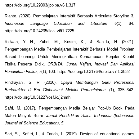
https://doi.org/10.29303/jppipa.v6i1.317
Rianto. (2020). Pembelajaran Interaktif Berbasis Articulate Storyline 3.
Indonesian Language Education and Literature
,
6
(1), 84.
https://doi.org/10.24235/ileal.v6i1.7225
Ridwan, Y. H., Zuhdi, M., Kosim, K., & Sahidu, H. (2021).
Pengembangan Media Pembelajaran Interaktif Berbasis Model Problem
Based Learning Untuk Meningkatkan Kemampuan Berpikir Kreatif
Fisika Peserta Didik.
ORBITA: Jurnal Kajian, Inovasi Dan Aplikasi
Pendidikan Fisika
,
7
(1), 103. https://doi.org/10.31764/orbita.v7i1.3832
Rindrayani, S. R. (2016).
Upaya Membangun Guru Profesional
Berkarakter di Era Globalisasi Melalui Pembelajaran
. (1), 335–342.
https://doi.org/10.31227/osf.io/j2nmh
Safri, M. (2017). Pengembangan Media Belajar Pop-Up Book Pada
Materi Minyak Bumi.
Jurnal Pendidikan Sains Indonesia (Indonesian
Journal of Science Education)
,
5
.
Sari, S., Safitri, I., & Farida, I. (2019). Design of educational games