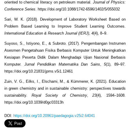
oriented to chemical literacy on petroleum material.
Journal of Physics:
Conference Series
. https://doi.org/10.1088/1742-6596/1402/5/055032
Sari, W. K. (2018). Development of Laboratory Worksheet Based on
Problem Based Learning to Improve Student Learning Outcomes.
International Education & Research Journal (IERJ)
,
4
(4), 8–9.
Suyoso, S., Istiyono, E., & Subroto. (2017). Pengembangan Instrumen
Asesmen Pengetahuan Fisika Berbasis Komputer Untuk Meningkatkan
Kesiapan Peserta Didik Dalam Menghadapi Ujian Nasional Berbasis
Komputer.
Jurnal Pendidikan Matematika Dan Sains
,
5
(1), 89–97.
https://doi.org/10.21831/jpms.v5i1.12461
Zuin, V. G., Eilks, I., Elschami, M., & Kümmerer, K. (2021). Education
in green chemistry and in sustainable chemistry: perspectives towards
sustainability.
Royal Society of Chemistry
,
23
(4), 1594–1608.
https://doi.org/10.1039/d0gc03313h
DOI:
https://doi.org/10.20961/paedagogia.v25i2.64041