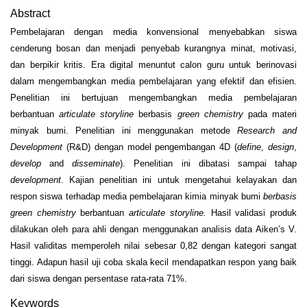
Abstract
Pembelajaran dengan media konvensional menyebabkan siswa
cenderung bosan dan menjadi penyebab kurangnya minat, motivasi,
dan berpikir kritis. Era digital menuntut calon guru untuk berinovasi
dalam mengembangkan media pembelajaran yang efektif dan efisien.
Penelitian ini bertujuan mengembangkan media pembelajaran
berbantuan
articulate storyline
berbasis
green chemistry
pada materi
minyak bumi. Penelitian ini menggunakan metode
Research and
Development
(R&D) dengan model pengembangan 4D (
define
,
design
,
develop
and
disseminate
). Penelitian ini dibatasi sampai tahap
develop
ment
. Kajian penelitian ini untuk mengetahui kelayakan dan
respon siswa terhadap media pembelajaran kimia minyak bumi
berbasis
green chemistry
berbantuan
articulate storyline.
Hasil validasi produk
dilakukan oleh para ahli dengan menggunakan analisis data Aiken’s V.
Hasil validitas memperoleh nilai sebesar 0,82 dengan kategori sangat
tinggi. Adapun hasil uji coba skala kecil mendapatkan respon yang baik
dari siswa dengan persentase rata-rata 71%.
Keywords