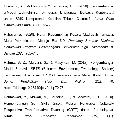
Purwanto, A., Muktiningsih, & Tantaruna, J. E. (2020). Pengembangan
e-Modul Elektrokimia Terintegrasi Lingkungan Berbasis Kontekstual
untuk SMK Kompetensi Keahlian Teknik Otomotif.
Jurnal Riset
Pendidikan Kimia
,
10
(1), 38–51.
Rahayu, S. (2020). Peran Kepemipinan Kepala Madrasah Terhadap
Mutu Pembelajaran Menuju Era 5.0.
Prosiding Seminar Nasional
Pendidikan Program Pascasarjana Universitas Pgri Palembang 10
Januari 2020
, 733–746.
Rahma, S. Z., Mulyani, S., & Masyikuri, M. (2017). Pengembangan
Modul Berbasis SETS (Science, Environment, Technology, Society)
Terintegrasi Nilai Islam di SMAI Surabaya pada Materi Ikatan Kimia.
Jurnal Pendidikan (Teori Dan Praktik)
,
2
(1), 70.
https://doi.org/10.26740/jp.v2n1.p70-76
Rahmawati, Y., Ridwan, A., Faustine, S., & Mawarni, P. C. (2020).
Pengembangan Soft Skills Siswa Melalui Penerapan Culturally
Responsive Transformative Teaching (CRTT) dalam Pembelajaran
Kimia.
Jurnal Penelitian Pendidikan IPA
,
6
(1).