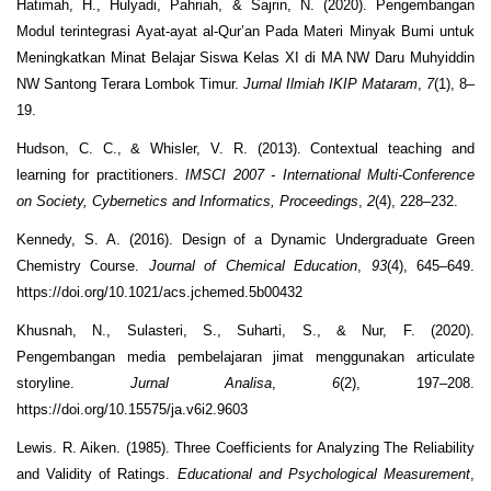
Hatimah, H., Hulyadi, Pahriah, & Sajrin, N. (2020). Pengembangan
Modul terintegrasi Ayat-ayat al-Qur’an Pada Materi Minyak Bumi untuk
Meningkatkan Minat Belajar Siswa Kelas XI di MA NW Daru Muhyiddin
NW Santong Terara Lombok Timur.
Jurnal Ilmiah IKIP Mataram
,
7
(1), 8–
19.
Hudson, C. C., & Whisler, V. R. (2013). Contextual teaching and
learning for practitioners.
IMSCI 2007 - International Multi-Conference
on Society, Cybernetics and Informatics, Proceedings
,
2
(4), 228–232.
Kennedy, S. A. (2016). Design of a Dynamic Undergraduate Green
Chemistry Course.
Journal of Chemical Education
,
93
(4), 645–649.
https://doi.org/10.1021/acs.jchemed.5b00432
Khusnah, N., Sulasteri, S., Suharti, S., & Nur, F. (2020).
Pengembangan media pembelajaran jimat menggunakan articulate
storyline.
Jurnal Analisa
,
6
(2), 197–208.
https://doi.org/10.15575/ja.v6i2.9603
Lewis. R. Aiken. (1985). Three Coefficients for Analyzing The Reliability
and Validity of Ratings.
Educational and Psychological Measurement
,