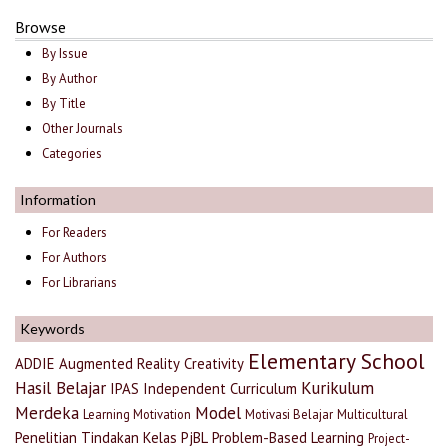
Browse
By Issue
By Author
By Title
Other Journals
Categories
Information
For Readers
For Authors
For Librarians
Keywords
Elementary School
ADDIE
Augmented Reality
Creativity
Hasil Belajar
Kurikulum
IPAS
Independent Curriculum
Merdeka
Model
Learning Motivation
Motivasi Belajar
Multicultural
Penelitian Tindakan Kelas
PjBL
Problem-Based Learning
Project-