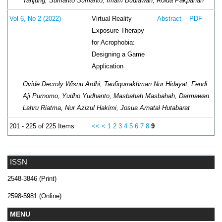
Tanjung, Sumanto Sumanto, Imam Budiawan, Roida Pakpahan
Virtual Reality
Vol 6, No 2 (2022)
Abstract
PDF
Exposure Therapy
for Acrophobia:
Designing a Game
Application
Ovide Decroly Wisnu Ardhi, Taufiqurrakhman Nur Hidayat, Fendi
Aji Purnomo, Yudho Yudhanto, Masbahah Masbahah, Darmawan
Lahru Riatma, Nur Azizul Hakimi, Josua Arnatal Hutabarat
201 - 225 of 225 Items
<<
<
1
2
3
4
5
6
7
8
9
ISSN
2548-3846 (Print)
2598-5981 (Online)
MENU