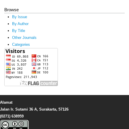
Browse
By Issue
By Author
By Title
Other Journals
Categories
Alamat
Jalan Ir. Sutami 36 A, Surakarta, 57126
(0271) 638959