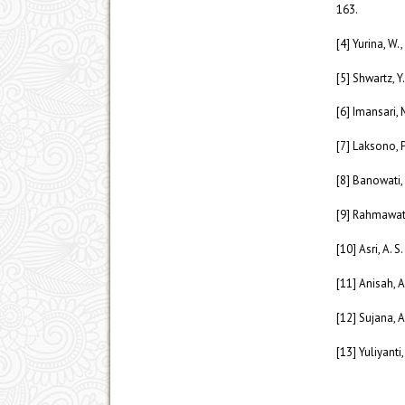
163.
[4] Yurina, W.,
[5] Shwartz, Y
[6] Imansari,
[7] Laksono, P.
[8] Banowati, 
[9] Rahmawati
[10] Asri, A. S
[11] Anisah, A
[12] Sujana, A
[13] Yuliyanti,