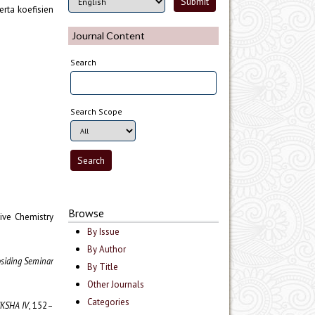
erta koefisien
Journal Content
Search
Search Scope
Browse
tive Chemistry
By Issue
By Author
siding Seminar
By Title
Other Journals
Categories
IKSHA IV
, 152–