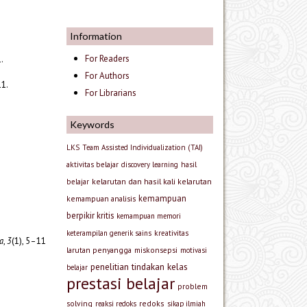
Information
For Readers
.
For Authors
11.
For Librarians
Keywords
LKS
Team Assisted Individualization (TAI)
aktivitas belajar
discovery learning
hasil
kelarutan dan hasil kali kelarutan
belajar
kemampuan
kemampuan analisis
berpikir kritis
kemampuan memori
keterampilan generik sains
kreativitas
ia
,
3
(1), 5–11
larutan penyangga
miskonsepsi
motivasi
penelitian tindakan kelas
belajar
prestasi belajar
problem
solving
redoks
reaksi redoks
sikap ilmiah