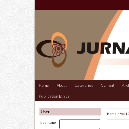
Home
About
Categories
Current
Arc
Publication Ethics
User
Home
>
Vol 1
Username