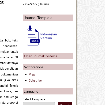
ks
2337-9995 (Online)
Journal Template
dan buku teks
 pendidikan.
ertujuan untuk
Open Journal Systems
imia kelas XI
Sumber datanya
Notifications
jek penelitian
 dokumentasi
View
 uji validitas
Subscribe
eliti. Teknik
si kimia, dan
Language
n dari ketiga
Select Language
-rata proporsi