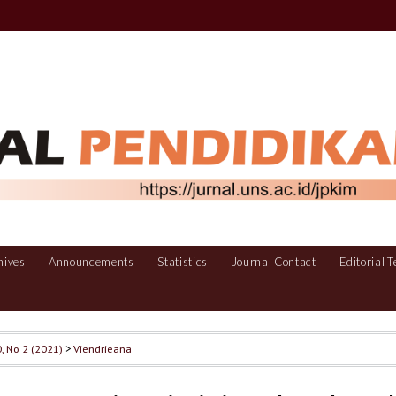
hives
Announcements
Statistics
Journal Contact
Editorial 
0, No 2 (2021)
>
Viendrieana