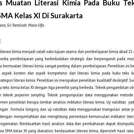
is Muatan Literasi Kimia Pada Buku Te
SMA Kelas XI Di Surakarta
na, Sri Yamtinah, Maria Ulfa
t
terasi kimia menjadi salah satu tujuan utama dari pembelajaran kimia abad 21 
edia pembelajaran yang berkedudukan strategis dan berpengaruh pada mutu
 bermuatan literasi kimia sangat penting dalam pembelajaran. Penelitian ini b
 aspek konten dan aspek kompetensi dari literasi kimia pada buku teks k
ategori literasi kimia. Penelitian ini merupakan penelitian kualitatif deskriptif. 
ku teks kimia kelas XI dengan tiga penerbit yang berbeda. Teknik pengambilan ob
n teknik
purposive sampling
. Teknik pengumpulan data menggunakan metode
men penelitian berupa lembar analisis indikator literasi kimia. Uji validitas yaitu
ngan formula Gregory, dan uji validitas data menggunakan triangulasi antar pen
 dengan menjumlahkan dan menghitung persentase kemunculan indikator litera
 pengamatan. Berdasarkan hasil analisis data dan pembahasan dapat disimpulka
ia SMA kelas XI yang dianalisis berdasarkan literasi kimia, diperoleh hasil rata