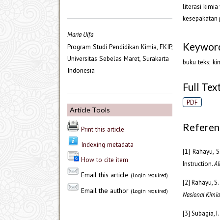
literasi kimi
kesepakatan p
Maria Ulfa
Keywor
Program Studi Pendidikan Kimia, FKIP,
Universitas Sebelas Maret, Surakarta
buku teks; kim
Indonesia
Full Text
PDF
Article Tools
Referen
Print this article
Indexing metadata
[1] Rahayu, S
How to cite item
Instruction.
AI
Email this article
(Login required)
[2] Rahayu, 
Email the author
(Login required)
Nasional Kimi
[3] Subagia, 