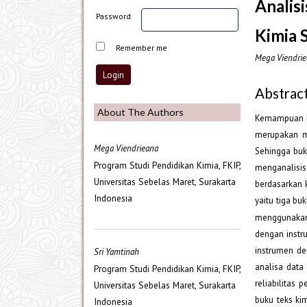
Analis
Password
Kimia 
Remember me
Mega Viendriea
Abstrac
About The Authors
Kemampuan li
merupakan m
Mega Viendrieana
Sehingga buku
Program Studi Pendidikan Kimia, FKIP,
menganalisis
Universitas Sebelas Maret, Surakarta
berdasarkan k
Indonesia
yaitu tiga bu
menggunaka
dengan instru
instrumen de
Sri Yamtinah
analisa data
Program Studi Pendidikan Kimia, FKIP,
reliabilitas
Universitas Sebelas Maret, Surakarta
buku teks kim
Indonesia