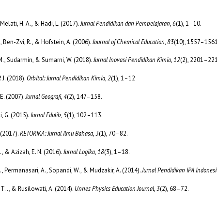
 Melati, H. A., & Hadi, L. (2017).
Jurnal Pendidikan dan Pembelajaran
,
6
(1), 1–10
.
., Ben-Zvi, R., & Hofstein, A. (2006).
Journal of Chemical Education
,
83
(10), 1557–1561
 M., Sudarmin, & Sumarni, W. (2018).
Jurnal Inovasi Pendidikan Kimia
,
12
(2), 2201–22
 J. (2018).
Orbital: Jurnal Pendidikan Kimia
,
2
(1), 1–12
E. (2007).
Jurnal Geografi
,
4
(2), 147–158.
, G. (2015).
Jurnal Edulib
,
5
(1), 102–113.
. (2017).
RETORIKA: Jurnal Ilmu Bahasa
,
3
(1), 70–82.
., & Azizah, E. N. (2016).
Jurnal Logika
,
18
(3), 1–18.
., Permanasari, A., Sopandi, W., & Mudzakir, A. (2014).
Jurnal Pendidikan IPA Indones
 T. ., & Rusilowati, A. (2014).
Unnes Physics Education Journal
,
3
(2), 68–72.