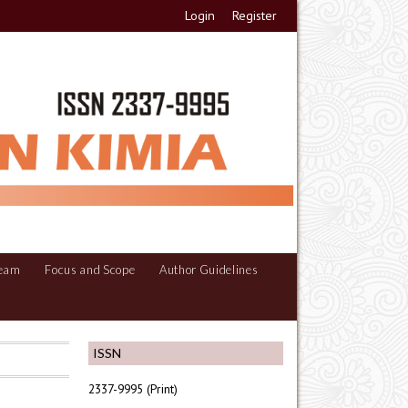
Login
Register
Team
Focus and Scope
Author Guidelines
ISSN
2337-9995 (Print)