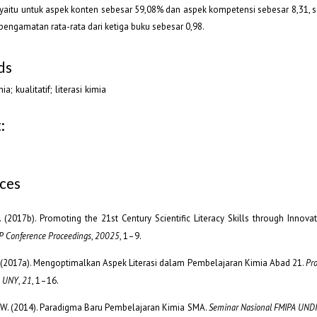
a yaitu untuk aspek konten sebesar 59,08% dan aspek kompetensi sebesar 8,31, s
engamatan rata-rata dari ketiga buku sebesar 0,98.
ds
ia; kualitatif; literasi kimia
:
ces
. (2017b). Promoting the 21st Century Scientific Literacy Skills through Innova
P Conference Proceedings
,
20025
, 1–9.
S. (2017a). Mengoptimalkan Aspek Literasi dalam Pembelajaran Kimia Abad 21.
Pro
a UNY
,
21
, 1–16.
I. W. (2014). Paradigma Baru Pembelajaran Kimia SMA.
Seminar Nasional FMIPA UND