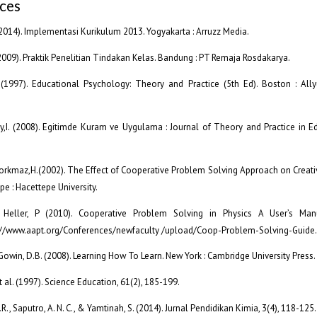
ces
 (2014). Implementasi Kurikulum 2013. Yogyakarta : Arruzz Media.
(2009). Praktik Penelitian Tindakan Kelas. Bandung : PT Remaja Rosdakarya.
., (1997). Educational Psychology: Theory and Practice (5th Ed). Boston : Al
y,I. (2008). Egitimde Kuram ve Uygulama : Journal of Theory and Practice in Ed
orkmaz,H.(2002). The Effect of Cooperative Problem Solving Approach on Creativ
pe : Hacettepe University.
 Heller, P (2010). Cooperative Problem Solving in Physics A User’s Manua
p://www.aapt.org/Conferences/newfaculty /upload/Coop-Problem-Solving-Guide.
Gowin, D.B. (2008). Learning How To Learn. New York : Cambridge University Press.
et al. (1997). Science Education, 61(2), 185-199.
., Saputro, A. N. C., & Yamtinah, S. (2014). Jurnal Pendidikan Kimia, 3(4), 118-125.