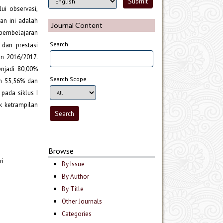
ui observasi,
an ini adalah
Journal Content
l pembelajaran
Search
 dan prestasi
an 2016/2017.
enjadi 80,00%
Search Scope
ah 55,56% dan
pada siklus I
k ketrampilan
Browse
ri
By Issue
By Author
By Title
Other Journals
Categories