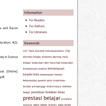
Information
For Readers
For Authors
lyu and Bacon
For Librarians
ucation, 4(2),
Keywords
LKS
Team Assisted Individualization (TAI)
ity in Science
aktivitas belajar
discovery learning
hasil
kelarutan dan hasil kali kelarutan
belajar
kemampuan
kemampuan analisis
l. [Online].
berpikir kritis
kemampuan memori
pdf.
keterampilan generik sains
kreativitas
larutan penyangga
miskonsepsi
motivasi
penelitian tindakan kelas
belajar
prestasi belajar
problem
solving
redoks
reaksi redoks
sikap ilmiah