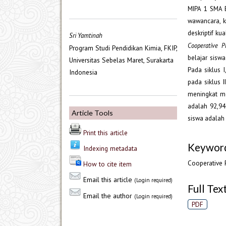
MIPA 1 SMA B
wawancara, k
deskriptif ku
Sri Yamtinah
Cooperative 
Program Studi Pendidikan Kimia, FKIP,
belajar sisw
Universitas Sebelas Maret, Surakarta
Pada siklus 
Indonesia
pada siklus 
meningkat me
adalah 92,94
Article Tools
siswa adalah
Print this article
Keywor
Indexing metadata
Cooperative P
How to cite item
Email this article
(Login required)
Full Text
Email the author
(Login required)
PDF