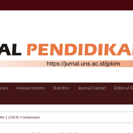
hives
Announcements
Statistics
Journal Contact
Editorial 
, No 1 (2019)
>
Lestariyani