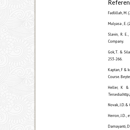
Referen
Fadlillah, M.
Mulyasa , E. 
Slavin, R. E
Company.
Gok,T. & Sila
253-266.
Kaptan, F & k
Course. Beyte
Heller, K &
Tersedia:htt
Novak, J.D.& 
Herron, J.D., 
Damayanti, D.R