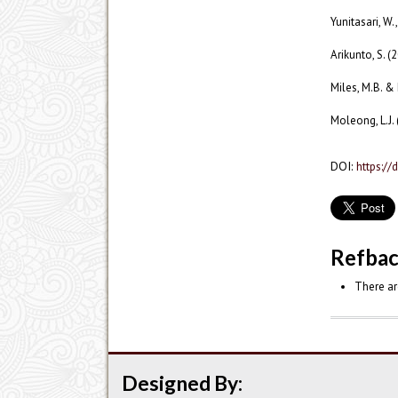
Yunitasari, W.
Arikunto, S. 
Miles, M.B. & 
Moleong, L.J.
DOI:
https://
Refba
There ar
Designed By: