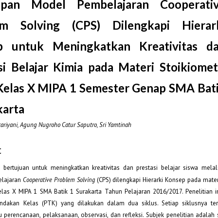
apan Model Pembelajaran Cooperati
em Solving (CPS) Dilengkapi Hierar
p untuk Meningkatkan Kreativitas d
si Belajar Kimia pada Materi Stoikiomet
Kelas X MIPA 1 Semester Genap SMA Bat
karta
tariyani, Agung Nugroho Catur Saputro, Sri Yamtinah
t
ni bertujuan untuk meningkatkan kreativitas dan prestasi belajar siswa mela
lajaran
Cooperative Problem Solving
(CPS) dilengkapi Hierarki Konsep pada mater
elas X MIPA 1 SMA Batik 1 Surakarta Tahun Pelajaran 2016/2017. Penelitian 
indakan Kelas (PTK) yang dilakukan dalam dua siklus. Setiap siklusnya t
u perencanaan, pelaksanaan, observasi, dan refleksi. Subjek penelitian adalah