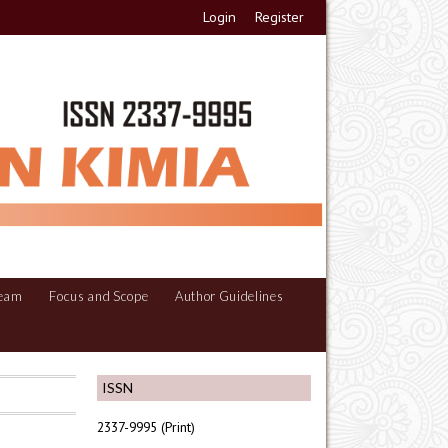
Login
Register
Team
Focus and Scope
Author Guidelines
ISSN
2337-9995 (Print)