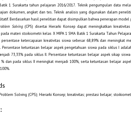
atik 1 Surakarta tahun pelajaran 2016/2017. Teknik pengumpulan data melal
ajian dokumen, angket dan tes. Teknik analisis yang digunakan dalam peneliti
alitatif. Berdasarkan hasil penelitian dapat disimpulkan bahwa penerapan mode
Problem Solving
(CPS)
disertai Hierarki Konsep dapat meningkatkan kreativitas
a pada materi stoikiometri kelas X MIPA 1 SMA Batik 1 Surakarta Tahun Pelajar
I, persentase ketercapaian kreativitas siswa sebesar 68,89% dan meningkat m
II. Persentase ketuntasan belajar aspek pengetahuan siswa pada siklus I adal
njadi 73,33% pada siklus II. Persentase ketuntasan belajar aspek sikap siswa 
 % dan pada siklus II meningkat menjadi 100%, serta ketuntasan belajar aspe
 100%.
ds
roblem Solving (CPS); Hierarki Konsep; kreativitas; prestasi belajar; stoikiomet
: