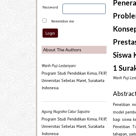
Pener
Password
Probl
Remember me
Konse
Presta
About The Authors
Siswa 
Warih Puji Lestariyani
1 Sura
Program Studi Pendidikan Kimia, FKIP,
Warih Puji Les
Universitas Sebelas Maret, Surakarta
Indonesia
Abstrac
Penelitian i
Agung Nugroho Catur Saputro
model pembe
Program Studi Pendidikan Kimia, FKIP,
bagi siswa k
Universitas Sebelas Maret, Surakarta
Penelitian T
Indonesia
tahapan, yait