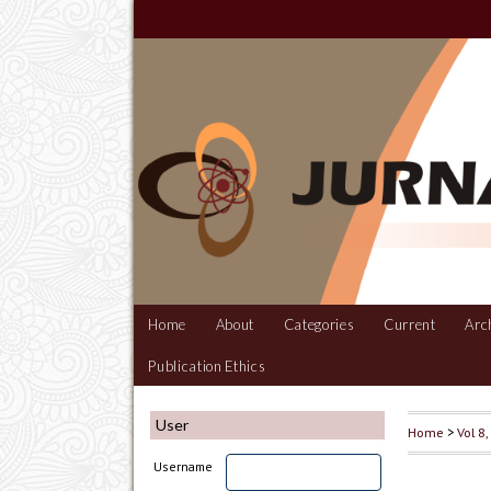
Home
About
Categories
Current
Arc
Publication Ethics
User
Home
>
Vol 8
Username