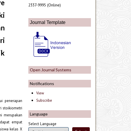
ve
2337-9995 (Online)
ki
Journal Template
an
ri
ik
Open Journal Systems
Notifications
View
Subscribe
lui penerapan
i stoikiometri
Language
ini merupakan
erdapat empat
Select Language
 siswa kelas X