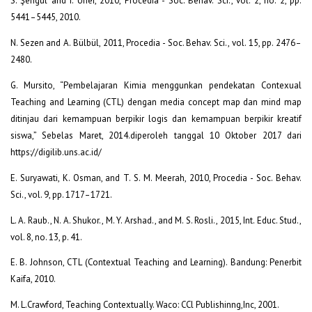
S. Şengül and I. Üner, 2010, Procedia - Soc. Behav. Sci., vol. 2, no. 2, pp.
5441–5445, 2010.
N. Sezen and A. Bülbül, 2011, Procedia - Soc. Behav. Sci., vol. 15, pp. 2476–
2480.
G. Mursito, “Pembelajaran Kimia menggunkan pendekatan Contexual
Teaching and Learning (CTL) dengan media concept map dan mind map
ditinjau dari kemampuan berpikir logis dan kemampuan berpikir kreatif
siswa,” Sebelas Maret, 2014.diperoleh tanggal 10 Oktober 2017 dari
https://digilib.uns.ac.id/
E. Suryawati, K. Osman, and T. S. M. Meerah, 2010, Procedia - Soc. Behav.
Sci., vol. 9, pp. 1717–1721.
L. A. Raub., N. A. Shukor., M. Y. Arshad., and M. S. Rosli., 2015, Int. Educ. Stud.,
vol. 8, no. 13, p. 41.
E. B. Johnson, CTL (Contextual Teaching and Learning). Bandung: Penerbit
Kaifa, 2010.
M. L.Crawford, Teaching Contextually. Waco: CCl Publishinng,Inc, 2001.