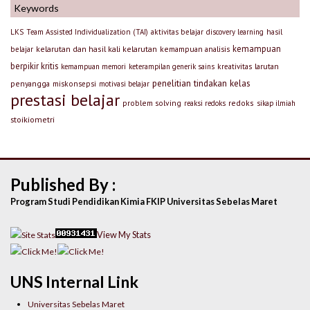
Keywords
LKS
Team Assisted Individualization (TAI)
aktivitas belajar
discovery learning
hasil
kemampuan
kelarutan dan hasil kali kelarutan
kemampuan analisis
belajar
berpikir kritis
larutan
kemampuan memori
keterampilan generik sains
kreativitas
penelitian tindakan kelas
penyangga
miskonsepsi
motivasi belajar
prestasi belajar
problem solving
redoks
reaksi redoks
sikap ilmiah
stoikiometri
Published By :
Program Studi Pendidikan Kimia FKIP Universitas Sebelas Maret
View My Stats
UNS Internal Link
Universitas Sebelas Maret