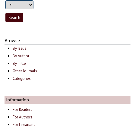
Browse
By Issue
By Author
By Title
Other Journals
Categories
Information
For Readers
For Authors
For Librarians