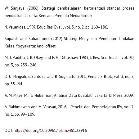
W. Sanjaya. (2006). Strategi pembelajaran berorientasi standar proses
pendidikan. Jakarta: Kencana Prenada Media Group
N. Valanides, 1997, Educ. Res. Eval., vol. 3, no. 2, pp. 160–186,
Supardi. and Suhardjono. (2012) Strategi Menyusun Penelitian Tindakan
Kelas. Yogyakarta: Andi offset.
M. J. Padilla, J. R. Okey, and F. G. Dillashaw, 1983, J. Res. Sci. Teach., vol. 20,
no. 3, pp. 239–246.
D. U. Ningsih, S. Santosa, and B. Sugiharto, 2011, Pendidik. Biol., vol. 3, no. 2,
pp. 55–64.
A. M. Miles, M., & Huberman, Analisis Data Kualitatif. Jakarta: UI Press, 2009.
A. Rakhmawan and M. Vitasari, 2016,J. Penelit. dan Pembelajaran IPA, vol. 2,
no. 1, pp. 99–109.
DOI:
https://doi.org/10.20961/jpkim.v8i1.22916