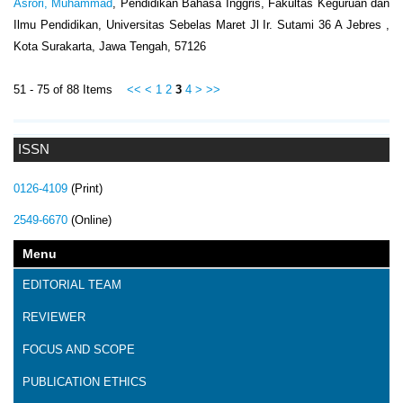
Asrori, Muhammad
, Pendidikan Bahasa Inggris, Fakultas Keguruan dan
Ilmu Pendidikan, Universitas Sebelas Maret Jl Ir. Sutami 36 A Jebres ,
Kota Surakarta, Jawa Tengah, 57126
51 - 75 of 88 Items
<<
<
1
2
3
4
>
>>
ISSN
0126-4109
(Print)
2549-6670
(Online)
Menu
EDITORIAL TEAM
REVIEWER
FOCUS AND SCOPE
PUBLICATION ETHICS