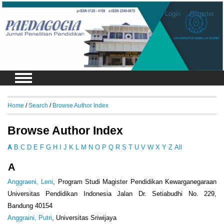
Login
Register
Home
/
Search
/
Browse Author Index
Browse Author Index
A
B
C
D
E
F
G
H
I
J
K
L
M
N
O
P
Q
R
S
T
U
V
W
X
Y
Z
All
A
Anggraeni, Leni
, Program Studi Magister Pendidikan Kewarganegaraan
Universitas Pendidikan Indonesia Jalan Dr. Setiabudhi No. 229,
Bandung 40154
Anggraini, Putri
, Universitas Sriwijaya