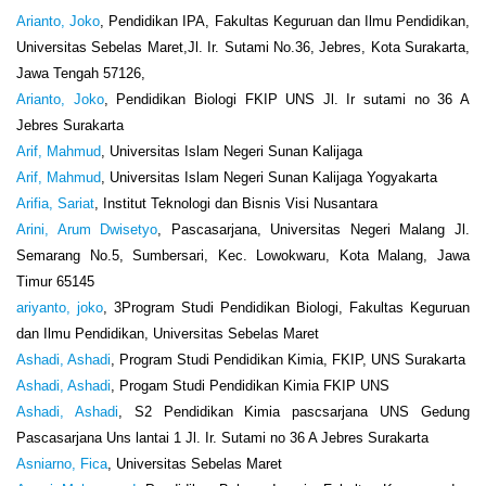
Arianto, Joko
, Pendidikan IPA, Fakultas Keguruan dan Ilmu Pendidikan,
Universitas Sebelas Maret,Jl. Ir. Sutami No.36, Jebres, Kota Surakarta,
Jawa Tengah 57126,
Arianto, Joko
, Pendidikan Biologi FKIP UNS Jl. Ir sutami no 36 A
Jebres Surakarta
Arif, Mahmud
, Universitas Islam Negeri Sunan Kalijaga
Arif, Mahmud
, Universitas Islam Negeri Sunan Kalijaga Yogyakarta
Arifia, Sariat
, Institut Teknologi dan Bisnis Visi Nusantara
Arini, Arum Dwisetyo
, Pascasarjana, Universitas Negeri Malang Jl.
Semarang No.5, Sumbersari, Kec. Lowokwaru, Kota Malang, Jawa
Timur 65145
ariyanto, joko
, 3Program Studi Pendidikan Biologi, Fakultas Keguruan
dan Ilmu Pendidikan, Universitas Sebelas Maret
Ashadi, Ashadi
, Program Studi Pendidikan Kimia, FKIP, UNS Surakarta
Ashadi, Ashadi
, Progam Studi Pendidikan Kimia FKIP UNS
Ashadi, Ashadi
, S2 Pendidikan Kimia pascsarjana UNS Gedung
Pascasarjana Uns lantai 1 Jl. Ir. Sutami no 36 A Jebres Surakarta
Asniarno, Fica
, Universitas Sebelas Maret