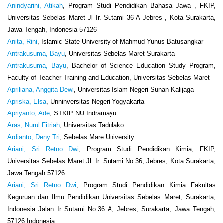
Anindyarini, Atikah
, Program Studi Pendidikan Bahasa Jawa , FKIP,
Universitas Sebelas Maret Jl Ir. Sutami 36 A Jebres , Kota Surakarta,
Jawa Tengah, Indonesia 57126
Anita, Rini
, Islamic State University of Mahmud Yunus Batusangkar
Antrakusuma, Bayu
, Universitas Sebelas Maret Surakarta
Antrakusuma, Bayu
, Bachelor of Science Education Study Program,
Faculty of Teacher Training and Education, Universitas Sebelas Maret
Apriliana, Anggita Dewi
, Universitas Islam Negeri Sunan Kalijaga
Apriska, Elsa
, Unninversitas Negeri Yogyakarta
Apriyanto, Ade
, STKIP NU Indramayu
Aras, Nurul Fitriah
, Universitas Tadulako
Ardianto, Deny Tri
, Sebelas Mare University
Ariani, Sri Retno Dwi
, Program Studi Pendidikan Kimia, FKIP,
Universitas Sebelas Maret Jl. Ir. Sutami No.36, Jebres, Kota Surakarta,
Jawa Tengah 57126
Ariani, Sri Retno Dwi
, Program Studi Pendidikan Kimia Fakultas
Keguruan dan Ilmu Pendidikan Universitas Sebelas Maret, Surakarta,
Indonesia Jalan Ir Sutami No.36 A, Jebres, Surakarta, Jawa Tengah,
57126 Indonesia