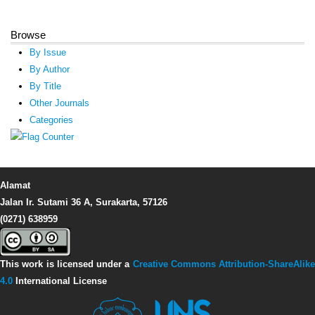
Browse
By Issue
By Author
By Title
Other Journals
Categories
Alamat
Jalan Ir. Sutami 36 A, Surakarta, 57126
(0271) 638959
This work is licensed under a
Creative Commons Attribution-ShareAlike
4.0
International License