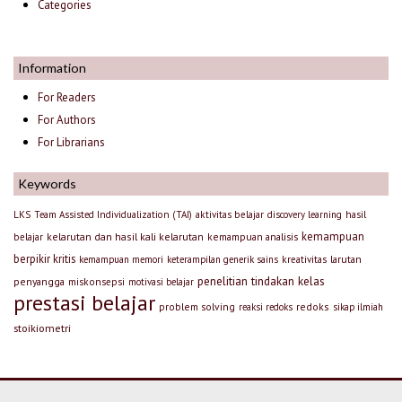
Categories
Information
For Readers
For Authors
For Librarians
Keywords
LKS
Team Assisted Individualization (TAI)
aktivitas belajar
discovery learning
hasil
kemampuan
kelarutan dan hasil kali kelarutan
kemampuan analisis
belajar
berpikir kritis
larutan
kemampuan memori
keterampilan generik sains
kreativitas
penelitian tindakan kelas
penyangga
miskonsepsi
motivasi belajar
prestasi belajar
problem solving
redoks
reaksi redoks
sikap ilmiah
stoikiometri