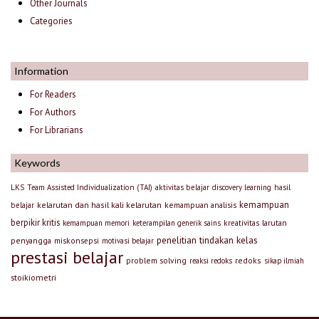
Other Journals
Categories
Information
For Readers
For Authors
For Librarians
Keywords
LKS
Team Assisted Individualization (TAI)
aktivitas belajar
discovery learning
hasil
kemampuan
kelarutan dan hasil kali kelarutan
kemampuan analisis
belajar
berpikir kritis
larutan
kemampuan memori
keterampilan generik sains
kreativitas
penelitian tindakan kelas
penyangga
miskonsepsi
motivasi belajar
prestasi belajar
problem solving
redoks
reaksi redoks
sikap ilmiah
stoikiometri