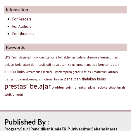
Information
For Readers
For Authors
For Librarians
Keywords
LKS
Team Assisted Individualization (TAI)
aktivitas belajar
discovery learning
hasil
kemampuan
kelarutan dan hasil kali kelarutan
kemampuan analisis
belajar
berpikir kritis
larutan
kemampuan memori
keterampilan generik sains
kreativitas
penelitian tindakan kelas
penyangga
miskonsepsi
motivasi belajar
prestasi belajar
problem solving
redoks
reaksi redoks
sikap ilmiah
stoikiometri
Published By :
Program Studi Pendidikan Kimia FKIP Universitas Sebelas Maret