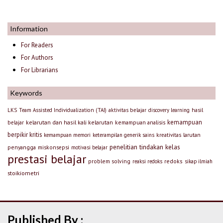
Information
For Readers
For Authors
For Librarians
Keywords
LKS
Team Assisted Individualization (TAI)
aktivitas belajar
discovery learning
hasil
kemampuan
kelarutan dan hasil kali kelarutan
kemampuan analisis
belajar
berpikir kritis
larutan
kemampuan memori
keterampilan generik sains
kreativitas
penelitian tindakan kelas
penyangga
miskonsepsi
motivasi belajar
prestasi belajar
problem solving
redoks
reaksi redoks
sikap ilmiah
stoikiometri
Published By :