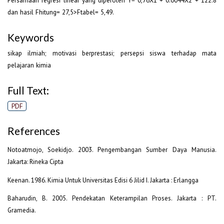
Persamaan regresi linear yang diperoleh Y= 0,76X1 + 0.0044X2 + 122.8
dan hasil Fhitung= 27,5>Ftabel= 5,49.
Keywords
sikap ilmiah; motivasi berprestasi; persepsi siswa terhadap mata
pelajaran kimia
Full Text:
PDF
References
Notoatmojo, Soekidjo. 2003. Pengembangan Sumber Daya Manusia.
Jakarta: Rineka Cipta
Keenan. 1986. Kimia Untuk Universitas Edisi 6 Jilid I. Jakarta : Erlangga
Baharudin, B. 2005. Pendekatan Keterampilan Proses. Jakarta : PT.
Gramedia.