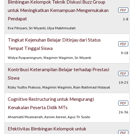
Bimbingan Kelompok Teknik Diskusi Buzz Group
untuk Meningkatkan Kemampuan Mengemukakan
PDF
Pendapat
1-8
Eva Fitriyani, Sri Wiyanti, Ulya Makhmudah
Tingkat Kejenuhan Belajar Ditinjau dari Status
PDF
Tempat Tinggal Siswa
9-18
Widya Puspaningrum, Wagimin Wagimin, Sri Wiyanti
Kontribusi Keterampilan Belajar terhadap Prestasi
PDF
Siswa
19-25
Rizky Yudho Prakoso, Wagimin Wagimin, Rian Rokhmad Hidayat
Cognitive Restructuring untuk Mengurangi
PDF
Kenakalan Peserta Didik MTs
26-36
Ahsaniatil Muawanah, Asrowi Asrowi, Agus Tri Susilo
Efektivitas Bimbingan Kelompok untuk
PDF