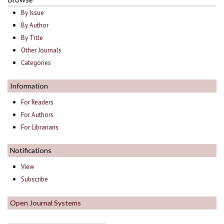
By Issue
By Author
By Title
Other Journals
Categories
Information
For Readers
For Authors
For Librarians
Notifications
View
Subscribe
Open Journal Systems