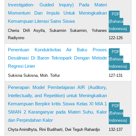
Investigation- Guided Inquiry) Pada Materi
Momentum Dan Impuls Untuk Meningkatkan
PDF
Kemampuan Literasi Sains Siswa
(Bahasa
Indonesia)
Cheria Drifi Asyifa, Sukarmin Sukarmin, Yohanes
Radiyono
122-126
Penentuan Konduktivitas Air Baku Proses
PDF
Desalinasi Di Baron Teknopark Dengan Metode
(Bahasa
Regresi Linier
Indonesia)
Sukisna Sukisna, Moh. Toifur
127-131
Penerapan Model Pembelajaran AIR (Auditory,
Intellectually, and Repetition) untuk Meningkatkan
Kemampuan Berpikir kritis Siswa Kelas XI MIA 1
PDF
SMAN 2 Karanganyar pada Materi Suhu, Kalor
(Bahasa
dan Perpindahan Kalor
Indonesia)
Chyta Anindhyta, Rini Budiharti, Dwi Teguh Rahardjo
132-137