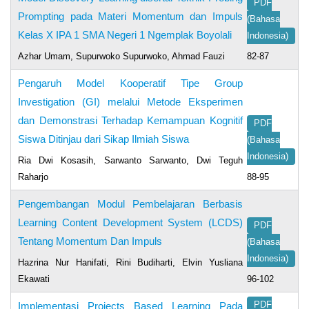
PDF
Prompting pada Materi Momentum dan Impuls
(Bahasa
Kelas X IPA 1 SMA Negeri 1 Ngemplak Boyolali
Indonesia)
Azhar Umam, Supurwoko Supurwoko, Ahmad Fauzi
82-87
Pengaruh Model Kooperatif Tipe Group
Investigation (GI) melalui Metode Eksperimen
dan Demonstrasi Terhadap Kemampuan Kognitif
PDF
Siswa Ditinjau dari Sikap Ilmiah Siswa
(Bahasa
Indonesia)
Ria Dwi Kosasih, Sarwanto Sarwanto, Dwi Teguh
Raharjo
88-95
Pengembangan Modul Pembelajaran Berbasis
Learning Content Development System (LCDS)
PDF
Tentang Momentum Dan Impuls
(Bahasa
Indonesia)
Hazrina Nur Hanifati, Rini Budiharti, Elvin Yusliana
Ekawati
96-102
Implementasi Projects Based Learning Pada
PDF