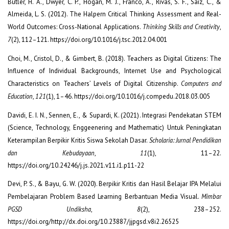
Butler, H. A., Dwyer, C. P., Hogan, M. J., Franco, A., Rivas, S. F., Saiz, C., &
Almeida, L. S. (2012). The Halpern Critical Thinking Assessment and Real-
World Outcomes: Cross-National Applications.
Thinking Skills and Creativity
,
7
(2), 112–121. https://doi.org/10.1016/j.tsc.2012.04.001
Choi, M., Cristol, D., & Gimbert, B. (2018). Teachers as Digital Citizens: The
Influence of Individual Backgrounds, Internet Use and Psychological
Characteristics on Teachers’ Levels of Digital Citizenship.
Computers and
Education
,
121
(1), 1–46. https://doi.org/10.1016/j.compedu.2018.03.005
Davidi, E. I. N., Sennen, E., & Supardi, K. (2021). Integrasi Pendekatan STEM
(Science, Technology, Enggeenering and Mathematic) Untuk Peningkatan
Keterampilan Berpikir Kritis Siswa Sekolah Dasar.
Scholaria: Jurnal Pendidikan
dan Kebudayaan
,
11
(1), 11–22.
https://doi.org/10.24246/j.js.2021.v11.i1.p11-22
Devi, P. S., & Bayu, G. W. (2020). Berpikir Kritis dan Hasil Belajar IPA Melalui
Pembelajaran Problem Based Learning Berbantuan Media Visual.
Mimbar
PGSD Undiksha
,
8
(2), 238–252.
https://doi.org/http://dx.doi.org/10.23887/jjpgsd.v8i2.26525