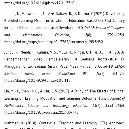
https://doi.org/10.24114/jpkim.v12i1.17710
Jalinus, N., Verawardina, U., Azis Nabawi, R., & Darma, Y. (2021). Developing
Blended Learning Model in Vocational Education Based On 21st Century
Integrated Learning and Industrial Revolution 4.0.
Turkish Journal of Computer
and Mathematics Education
,
12
(8), 1239–1254.
https://doi.org/https://doi.org/10.17762/turcomat.v12i9.3480
Jundu, R., Nendi, F., Kurnila, V. S., Mulu, H., Ningsi, G. P., & Ali, F. A. (2020).
Pengembangan Video Pembelajaran IPA Berbasis Kontekstual Di
Manggarai Untuk Belajar Siswa Pada Masa Pandemic Covid-19.
LENSA
(Lentera Sains): Jurnal Pendidikan IPA
,
10
(2), 63–73.
https://doi.org/10.24929/lensa.v10i2.112
Lin, M. H., Chen, H. C., & Liu, K. S. (2017). A Study of The Effects of Digital
Learning on Learning Motivation and Learning Outcome.
Eurasia Journal of
Mathematics, Science and Technology Education
,
13
(7), 3553–3564.
https://doi.org/10.12973/eurasia.2017.00744a
Maltman, K. (2018). Contextual Teaching and Learning (CTL) Approach