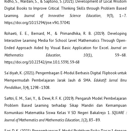
Ridho, S., Wardani, S., & Saptono, S. (2021). Development of Local Wisdom
Digital Books to Improve Critical Thinking Skills through Problem Based
Learning.
Journal of Innovative Science Education
,
9
(3), 1–7.
https://doi.org/10.15294/jise.v9i1.37041
Rohaeti, E. E., Bernard, M., & Primandhika, R. B. (2019). Developing
Interactive Learning Media for School Level Mathematics Through Open-
Ended Approach Aided by Visual Basic Application for Excel.
Journal on
Mathematics Education
,
10
(1), 59–68.
https://doi.org/10.22342/jme.10.1.5391.59-68
Sa’diyah, K. (2021). Pengembagan E-Modul Berbasis Digital Flipbook untuk
Mempermudah Pembelajaran Jarak Jauh di SMA.
Edukatif: Jurnal Ilmu
Pendidikan
,
3
(4), 1298–1308.
Safitri, E. M., Sari, Y., & Dewi, R. F. K. (2019). Pengaruh Model Pembelajaran
Problem Based Learning terhadap Sikap Mandiri dan Kemampuan
Komunikasi Matematika Siswa Kelas V SD Negeri Bakalrejo 1.
SQUARE :
Journal of Mathematics and Mathematics Education
,
1
(2), 83–89.
Sari, D. K. (2021). Pengembangan E-Modul Praktikum Fisika Dasar 1 dengan