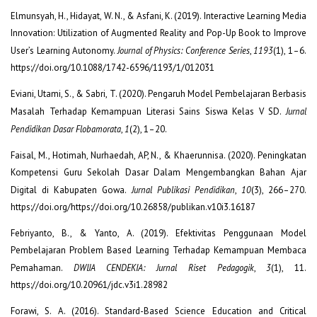
Elmunsyah, H., Hidayat, W. N., & Asfani, K. (2019). Interactive Learning Media
Innovation: Utilization of Augmented Reality and Pop-Up Book to Improve
User’s Learning Autonomy.
Journal of Physics: Conference Series
,
1193
(1), 1–6.
https://doi.org/10.1088/1742-6596/1193/1/012031
Eviani, Utami, S., & Sabri, T. (2020). Pengaruh Model Pembelajaran Berbasis
Masalah Terhadap Kemampuan Literasi Sains Siswa Kelas V SD.
Jurnal
Pendidikan Dasar Flobamorata
,
1
(2), 1–20.
Faisal, M., Hotimah, Nurhaedah, AP, N., & Khaerunnisa. (2020). Peningkatan
Kompetensi Guru Sekolah Dasar Dalam Mengembangkan Bahan Ajar
Digital di Kabupaten Gowa.
Jurnal Publikasi Pendidikan
,
10
(3), 266–270.
https://doi.org/https://doi.org/10.26858/publikan.v10i3.16187
Febriyanto, B., & Yanto, A. (2019). Efektivitas Penggunaan Model
Pembelajaran Problem Based Learning Terhadap Kemampuan Membaca
Pemahaman.
DWIJA CENDEKIA: Jurnal Riset Pedagogik
,
3
(1), 11.
https://doi.org/10.20961/jdc.v3i1.28982
Forawi, S. A. (2016). Standard-Based Science Education and Critical