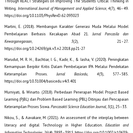
Through REACT Strategies on Improving The Students’ Critical Thinking in
Writing.
International Journal of Management and Applied Science
,
4
(7), 46–49.
https://doi.org/10.1103/PhysRevD.62.093023
Martini, E. (2018). Membangun Karakter Generasi Muda Melalui Model
Pembelajaran Berbasis Kecakapan Abad 21.
Jurnal Pancasila dan
Kewarganegaraan
,
3
(2), 21–27.
https://doi.org/10.24269/jpk.v3.n2.2018.pp21-27
Marudut, M. R. H., Bachtiar, I. G., Kadir, K., & Iasha, V. (2020). Peningkatan
Kemampuan Berpikir Kritis Dalam Pembelajaran IPA Melalui Pendekatan
Keterampilan Proses.
Jurnal Basicedu
,
4
(3), 577–585.
https://doi.org/10.31004/basicedu.v4i3.401
Murniyati, & Winarto. (2018). Perbedaan Penerapan Model Project Based
Learning (PjBL) dan Problem Based Learning (PBL) Ditinjau dari Pencapaian
Keterampilan Proses Siswa.
Pancasakti Science Education Journal
,
3
(1), 25–33.
Nikou, S., & Aavakare, M. (2021). An assessment of the interplay between
literacy and digital Technology in Higher Education.
Education and
Information Technologies
,
26
(4), 3893–3915. https://doi.org/10.1007/s10639-