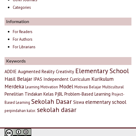
Categories
Information
For Readers
For Authors
For Librarians
Keywords
Elementary School
ADDIE
Augmented Reality
Creativity
Hasil Belajar
Kurikulum
IPAS
Independent Curriculum
Merdeka
Model
Learning Motivation
Motivasi Belajar
Multicultural
Penelitian Tindakan Kelas
PjBL
Problem-Based Learning
Project-
Sekolah Dasar
elementary school
Siswa
Based Learning
sekolah dasar
perpindahan kalor.