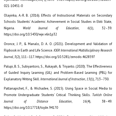
021-10451-0
Olayinka, A.-R. B. (2016). Effects of Instructional Materials on Secondary
Schools Students’ Academic Achievement in Social Studies in Ekiti State,
Nigeria.
World Journal of Education
,
6
(1), 32–39.
https://doi.org/10.5430/wje.v6n1p32
Oronce, J. P., & Manalo, D. A. O. (2021). Development and Validation of
Flipbook in Earth and Life Science.
IOER International Multidisciplinary Research
Journal
,
3
(2), 111–117. https://doi.org/10.5281/zenodo.4628597
Palupi, B. S., Subiyantoro, S., Rukayah, & Triyanto. (2020). The Effectiveness
of Guided Inquiry Learning (GIL) and Problem-Based Learning (PBL) for
Explanatory Writing Skill.
International Journal of Instruction
,
13
(1), 713–730.
Pattanapichet, F., & Wichadee, S. (2015). Using Space in Social Media to
Promote Undergraduate Students’ Critical Thinking Skills.
Turkish Online
Journal of Distance Education
,
16
(4), 38–49.
https://doi.org/10.17718/tojde.94170