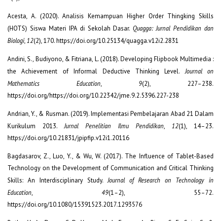
Acesta, A. (2020). Analisis Kemampuan Higher Order Thingking Skills
(HOTS) Siswa Materi IPA di Sekolah Dasar.
Quagga: Jurnal Pendidikan dan
Biologi
,
12
(2), 170. https://doi.org/10.25134/quagga.v12i2.2831
Andini, S., Budiyono, & Fitriana, L. (2018). Developing Flipbook Multimedia :
the Achievement of Informal Deductive Thinking Level.
Journal on
Mathematics Education
,
9
(2), 227–238.
https://doi.org/https://doi.org/10.22342/jme.9.2.5396.227-238
Andrian, Y., & Rusman. (2019). Implementasi Pembelajaran Abad 21 Dalam
Kurikulum 2013.
Jurnal Penelitian Ilmu Pendidikan
,
12
(1), 14–23.
https://doi.org/10.21831/jpipfip.v12i1.20116
Bagdasarov, Z., Luo, Y., & Wu, W. (2017). The Influence of Tablet-Based
Technology on the Development of Communication and Critical Thinking
Skills: An Interdisciplinary Study.
Journal of Research on Technology in
Education
,
49
(1–2), 55–72.
https://doi.org/10.1080/15391523.2017.1293576