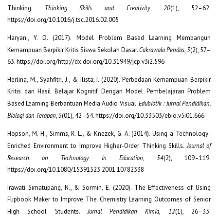
Thinking.
Thinking Skills and Creativity
,
20
(1), 52–62.
https://doi.org/10.1016/j.tsc.2016.02.005
Haryani, Y. D. (2017). Model Problem Based Learning Membangun
Kemampuan Berpikir Kritis Siswa Sekolah Dasar.
Cakrawala Pendas
,
3
(2), 57–
63. https://doi.org/http://dx.doi.org/10.31949/jcp.v3i2.596
Herlina, M., Syahfitri, J., & Ilista, I. (2020). Perbedaan Kemampuan Berpikir
Kritis dan Hasil Belajar Kognitif Dengan Model Pembelajaran Problem
Based Learning Berbantuan Media Audio Visual.
Edubiotik : Jurnal Pendidikan,
Biologi dan Terapan
,
5
(01), 42–54. https://doi.org/10.33503/ebio.v5i01.666
Hopson, M. H., Simms, R. L., & Knezek, G. A. (2014). Using a Technology-
Enriched Environment to Improve Higher-Order Thinking Skills.
Journal of
Research on Technology in Education
,
34
(2), 109–119.
https://doi.org/10.1080/15391523.2001.10782338
Irawati Simatupang, N., & Sormin, E. (2020). The Effectiveness of Using
Flipbook Maker to Improve The Chemistry Learning Outcomes of Senior
High School Students.
Jurnal Pendidikan Kimia
,
12
(1), 26–33.