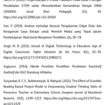
Pendekatan STEM untuk Menumbuhkan Kemandirian Belajar.
DWIJA
CENDEKIA: Jurnal Riset Pedagogik
,
5
(1), 44.
https://doi.org/10.20961/jdc.v5i1.50560
Sari, P. (2019). Analisis terhadap Kerucut Pengalaman Edgar Dale dan
Keragaman Gaya Belajar untuk Memilih Media yang Tepat dalam
Pembelajaran.
Mudir:Jurnal Manajemen Pendidikan
,
I
(1), 58–78.
Singh, M. N. (2021). Inroad of Digital Technology in Education: Age of
Digital Classroom.
Higher Education for the Future
,
8
(1), 20–30.
https://doi.org/10.1177/2347631120980272
Sugiyono. (2016).
Metode Penelitian Pendidikan Pendekatan Kuantitatif,
Kualitatif, dan R&D
. Bandung: Alfabeta.
Suryandari, K. C. S., Rokhmaniyah, & Wahyudi. (2021). The Effect of Scientific
Reading Based Project Model in Empowering Creative Thinking Skills of
Preservice Teacher in Elementary School.
European Journal of Educational
Research
,
10
(3), 1199–1213. https://doi.org/https://doi.org/10.12973/eu-
jer.10.3.1329