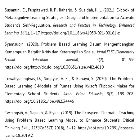
Susantini, E., Puspitawati, R. P., Raharjo, & Suaidah, H. L. (2021). E-book of
Metacognitive Learning Strategies: Design and Implementation to Activate
Student’s Self-Regulation.
Research and Practice in Technology Enhanced
Learning
,
16
(1), 1–17. https://doi.org/10.1186/s41039-021-00161-z
Syamsudin. (2020). Problem Based Learning Dalam Mengembangkan
Kemampuan Berpikir Kritis dan Keterampilan Sosial.
Jurnal ELSE (Elementary
School Education Journal)
,
4
(2), 81–99.
https://doi.org/http://dx.doi.org/10.30651/else.v4i2.4610
Triwahyuningtyas, D., Ningtyas, A. S., & Rahayu, S. (2020). The Problem-
Based Learning E-Module of Planes Using Kvisoft Flipbook Maker for
Elementary School Students.
Jurnal Prima Edukasia
,
8
(2), 199–208.
https://doi.org/10.21831/jpe.v8i2.34446
Twiningsih, A., Sajidan, & Riyadi. (2019). The Ecosytem Thematic Teaching
Using Problem Based Learning Model to Enhance Student’s Critical
Thinking Skill,
323
(ICoSSCE 2018), 8–12. https://doi.org/10.2991/icossce-
icsmc-18.2019.2