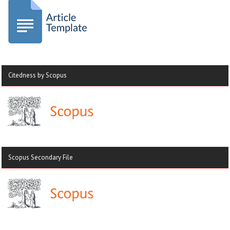
Citedness by Scopus
Scopus Secondary File