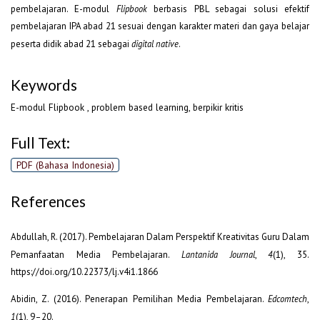
pembelajaran. E-modul
Flipbook
berbasis PBL sebagai solusi efektif
pembelajaran IPA abad 21 sesuai dengan karakter materi dan gaya belajar
peserta didik abad 21 sebagai
digital native
.
Keywords
E-modul Flipbook , problem based learning, berpikir kritis
Full Text:
PDF (Bahasa Indonesia)
References
Abdullah, R. (2017). Pembelajaran Dalam Perspektif Kreativitas Guru Dalam
Pemanfaatan Media Pembelajaran.
Lantanida Journal
,
4
(1), 35.
https://doi.org/10.22373/lj.v4i1.1866
Abidin, Z. (2016). Penerapan Pemilihan Media Pembelajaran.
Edcomtech
,
1
(1), 9–20.