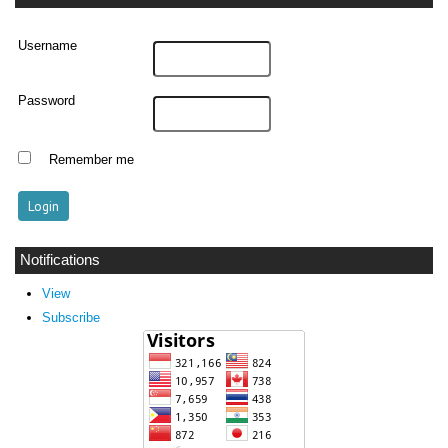
Username
Password
Remember me
Notifications
View
Subscribe