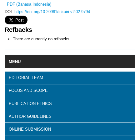
PDF (Bahasa Indonesia)
DOI:
https://doi.org/10.20961/inkuiri.v2i02.9794
Refbacks
There are currently no refbacks.
MENU
EDITORIAL TEAM
FOCUS AND SCOPE
PUBLICATION ETHICS
AUTHOR GUIDELINES
ONLINE SUBMISSION