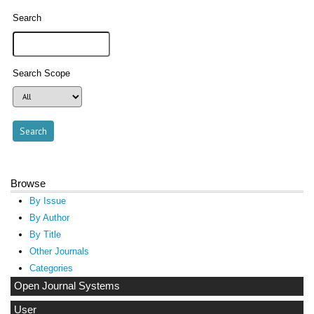
Search
Search Scope
Browse
By Issue
By Author
By Title
Other Journals
Categories
Open Journal Systems
User