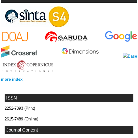
more index
ISSN
2252-7893 (Print)
2615-7489 (Online)
Journal Content