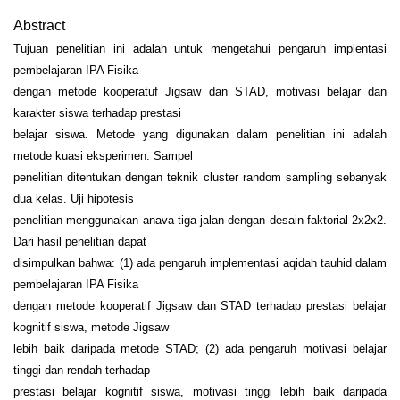
Abstract
Tujuan penelitian ini adalah untuk mengetahui pengaruh implentasi
pembelajaran IPA Fisika
dengan metode kooperatuf Jigsaw dan STAD, motivasi belajar dan
karakter siswa terhadap prestasi
belajar siswa. Metode yang digunakan dalam penelitian ini adalah
metode kuasi eksperimen. Sampel
penelitian ditentukan dengan teknik cluster random sampling sebanyak
dua kelas. Uji hipotesis
penelitian menggunakan anava tiga jalan dengan desain faktorial 2x2x2.
Dari hasil penelitian dapat
disimpulkan bahwa: (1) ada pengaruh implementasi aqidah tauhid dalam
pembelajaran IPA Fisika
dengan metode kooperatif Jigsaw dan STAD terhadap prestasi belajar
kognitif siswa, metode Jigsaw
lebih baik daripada metode STAD; (2) ada pengaruh motivasi belajar
tinggi dan rendah terhadap
prestasi belajar kognitif siswa, motivasi tinggi lebih baik daripada