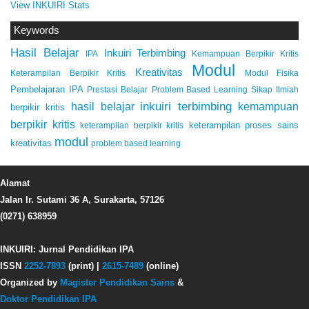
View INKUIRI Stats
Keywords
Hasil Belajar
Inkuiri Terbimbing
IPA
Kemampuan Berpikir Kritis
Modul
Kreativitas
Keterampilan Berpikir Kritis
Modul Fisika
Pembelajaran IPA
Prestasi Belajar
Problem Based Learning
Sikap Ilmiah
inkuiri terbimbing
kemampuan
hasil belajar
berpikir kritis
berpikir kritis
keterampilan proses sains
keterampilan berpikir kritis
modul
kreativitas
problem based learning
Alamat
Jalan Ir. Sutami 36 A, Surakarta, 57126
(0271) 638959
INKUIRI: Jurnal Pendidikan IPA
ISSN
2252-7893
(print) |
2615-7489
(online)
Organized by
Magister Pendidikan Sains
&
Doktor Pendidikan IPA