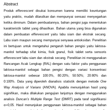
Abstract
Produk
effervescent
disukai konsumen karena memiliki keuntungan
yaitu praktis, mudah dilarutkan dan mempunyai sensasi menyegarkan
ketika diminum. Dalam pembuatannya, bahan pengisi juga menentukan
karakteristik tablet yang dihasilkan. Bahan utama yang bisa digunakan
dalam pembuatan
effervescent
yaitu labu siam dan ekstrak secang.
Labu siam maupun secang mempunyai senyawa antioksidan. Penelitian
ini bertujuan untuk mengetahui pengaruh bahan pengisi yaitu laktosa-
manitol terhadap sifat kimia, fisik granul, fisik tablet serta sensoris
effervescent
labu siam dan ekstrak secang. Penelitian ini menggunakan
Rancangan Acak Lengkap (RAL) dengan satu faktor yaitu penggunaan
laktosa-manitol sebagai bahan pengisi dengan variasi konsentrasi
laktosa-manitol sebesar 100:0%, 80:20%; 50:50%; 20:80% dan
0:100%. Data yang diperoleh dianalisis statistik dengan metode
One
Way
Analysis of Varians
(ANOVA). Apabila menunjukkan hasil yang
siginifikan, maka dilakukan pengujian lanjutnya dengan menggunakan
analisis
Duncan’s Multiple Range Test
(DMRT) pada taraf signifikansi
α=0,05. Hasil menunjukan penggunaan laktosa-manitol sebagai bahan