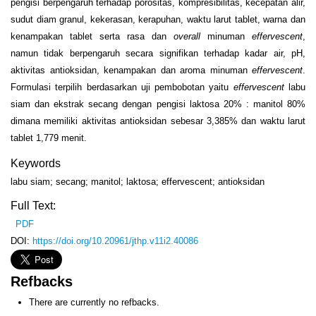
pengisi berpengaruh terhadap porositas, kompresibilitas, kecepatan alir,
sudut diam granul, kekerasan, kerapuhan, waktu larut tablet, warna dan
kenampakan tablet serta rasa dan
overall
minuman
effervescent
,
namun tidak berpengaruh secara signifikan terhadap kadar air, pH,
aktivitas antioksidan, kenampakan dan aroma minuman
effervescent
.
Formulasi terpilih berdasarkan uji pembobotan yaitu
effervescent
labu
siam dan ekstrak secang dengan pengisi laktosa 20% : manitol 80%
dimana memiliki aktivitas antioksidan sebesar 3,385% dan waktu larut
tablet 1,779 menit.
Keywords
labu siam; secang; manitol; laktosa; effervescent; antioksidan
Full Text:
PDF
DOI:
https://doi.org/10.20961/jthp.v11i2.40086
Refbacks
There are currently no refbacks.