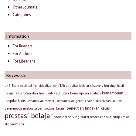
Other Journals
Categories
Information
For Readers
For Authors
For Librarians
Keywords
LKS
Team Assisted Individualization (TAI)
aktivitas belajar
discovery learning
hasil
kemampuan
kelarutan dan hasil kali kelarutan
kemampuan analisis
belajar
berpikir kritis
larutan
kemampuan memori
keterampilan generik sains
kreativitas
penelitian tindakan kelas
penyangga
miskonsepsi
motivasi belajar
prestasi belajar
problem solving
redoks
reaksi redoks
sikap ilmiah
stoikiometri