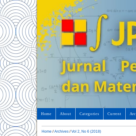
Home
About
Categories
Current
Arc
Home
/
Archives
/
Vol 2, No 6 (2018)