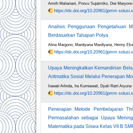
Amrih Mahanani, Ponco Sujatmiko, Dwi Maryono
https://dx.doi.org/10.20961/jpmm solusi.
Analisis Penggunaan Pengetahuan M
Berdasarkan Tahapan Polya
Alina Margono, Mardiyana Mardiyana, Henny Eka
https://dx.doi.org/10.20961/jpmm solusi.
Upaya Meningkatkan Kemandirian Bela
Aritmatika Sosial Melalui Penerapan M
Irawati Arlinda, Ira Kurniawati, Dyah Ratri Aryuna
https://dx.doi.org/10.20961/jpmm solusi.
Penerapan Metode Pembelajaran Thi
Permasalahan sebagai Upaya Mening
Matematika pada Siswa Kelas VII B SMP