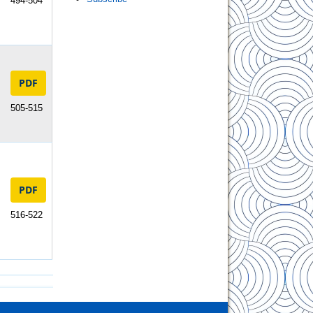
494-504
PDF
505-515
PDF
516-522