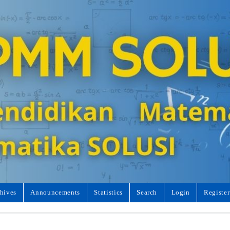
hives
Announcements
Statistics
Search
Login
Register