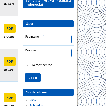
Template Artikel (Bahasa
463-471
Indonesia)
User
PDF
Username
472-484
Password
PDF
Remember me
485-493
Notifications
PDF
View
Subscribe