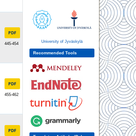
PDF
University of Jyväskylä
445-454
Recommended Tools
PDF
455-462
PDF