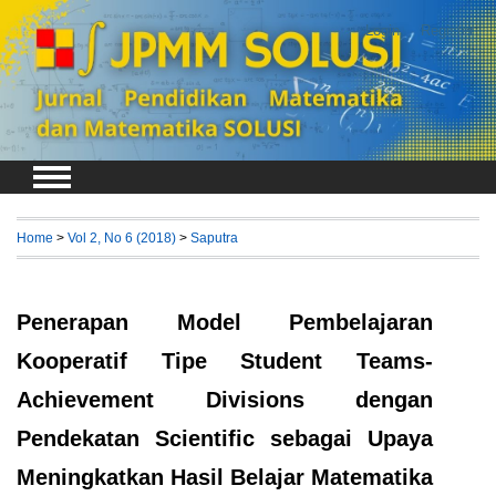
Login
Register
Home
>
Vol 2, No 6 (2018)
>
Saputra
Penerapan Model Pembelajaran
Kooperatif Tipe Student Teams-
Achievement Divisions dengan
Pendekatan Scientific sebagai Upaya
Meningkatkan Hasil Belajar Matematika