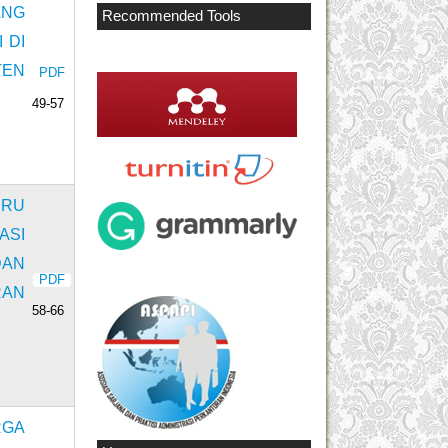
ANG
Recommended Tools
 DI
TEN
PDF
49-57
URU
ASI
DAN
PDF
RAN
58-66
RGA