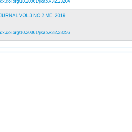
//dx.doi.org/10.20961/jikap.v3i2.23204
URNAL VOL 3 NO 2 MEI 2019
//dx.doi.org/10.20961/jikap.v3i2.38296