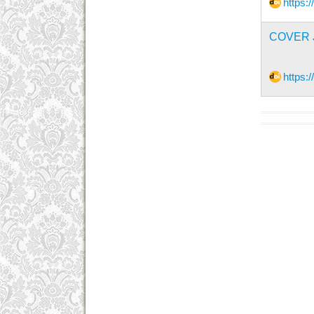
https:
COVER J
https: