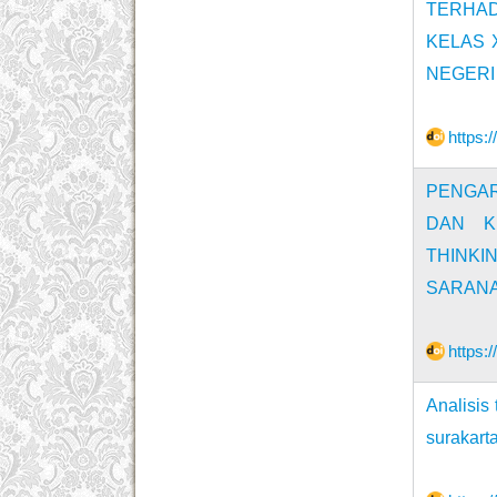
TERHAD
KELAS 
NEGERI
https:
PENGAR
DAN K
THINKI
SARANA
https:
Analisis
surakart