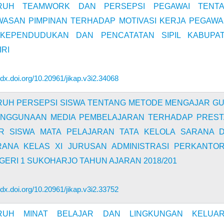
RUH TEAMWORK DAN PERSEPSI PEGAWAI TENT
ASAN PIMPINAN TERHADAP MOTIVASI KERJA PEGAWAI
 KEPENDUDUKAN DAN PENCATATAN SIPIL KABUPA
RI
//dx.doi.org/10.20961/jikap.v3i2.34068
UH PERSEPSI SISWA TENTANG METODE MENGAJAR G
NGGUNAAN MEDIA PEMBELAJARAN TERHADAP PREST
R SISWA MATA PELAJARAN TATA KELOLA SARANA 
ANA KELAS XI JURUSAN ADMINISTRASI PERKANTO
GERI 1 SUKOHARJO TAHUN AJARAN 2018/201
//dx.doi.org/10.20961/jikap.v3i2.33752
RUH MINAT BELAJAR DAN LINGKUNGAN KELUA