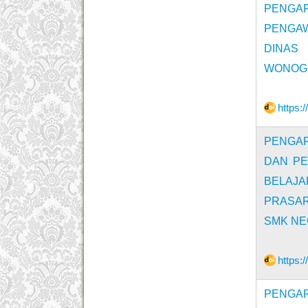
PENGA
PENGAW
DINAS
WONOGI
https:
PENGAR
DAN PE
BELAJA
PRASAR
SMK NE
https:
PENGA