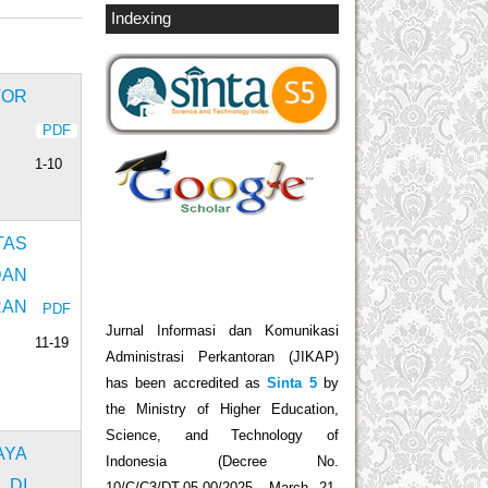
Indexing
TOR
PDF
1-10
TAS
DAN
RAN
PDF
Jurnal Informasi dan Komunikasi
11-19
Administrasi Perkantoran (JIKAP)
has been accredited as
Sinta 5
by
the Ministry of Higher Education,
Science, and Technology of
AYA
Indonesia (Decree No.
 DI
10/C/C3/DT.05.00/2025, March 21,