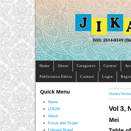
Home
About
Categories
Current
Arc
Publication Ethics
Contact
Login
Regis
Quick Menu
Home
/
Archi
Home
Vol 3, 
LOGIN
About
Mei
Focus and Scope
Table o
Editorial Board