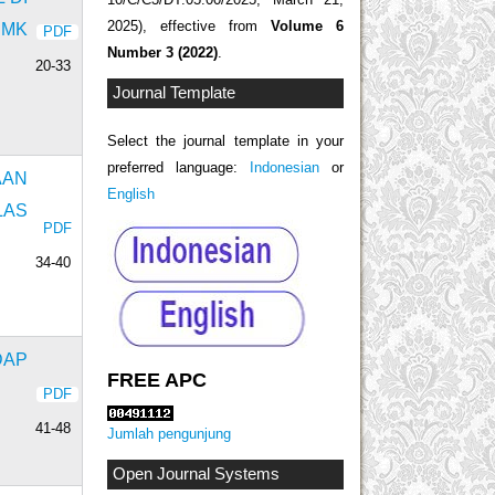
2025), effective from
Volume 6
SMK
PDF
Number 3 (2022)
.
20-33
Journal Template
Select the journal template in your
preferred language:
Indonesian
or
AAN
English
LAS
PDF
34-40
DAP
FREE APC
PDF
41-48
Jumlah pengunjung
Open Journal Systems