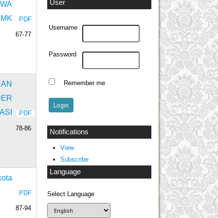
User
SWA
SMK
PDF
Username
67-77
Password
Remember me
RAN
DER
ASI
PDF
78-86
Notifications
View
Subscribe
Language
kota
PDF
Select Language
87-94