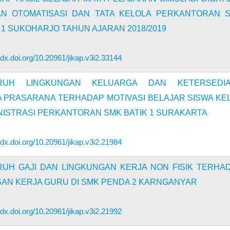
N OTOMATISASI DAN TATA KELOLA PERKANTORAN 
 1 SUKOHARJO TAHUN AJARAN 2018/2019
//dx.doi.org/10.20961/jikap.v3i2.33144
RUH LINGKUNGAN KELUARGA DAN KETERSEDI
 PRASARANA TERHADAP MOTIVASI BELAJAR SISWA KE
INISTRASI PERKANTORAN SMK BATIK 1 SURAKARTA
//dx.doi.org/10.20961/jikap.v3i2.21984
UH GAJI DAN LINGKUNGAN KERJA NON FISIK TERHA
AN KERJA GURU DI SMK PENDA 2 KARNGANYAR
//dx.doi.org/10.20961/jikap.v3i2.21992