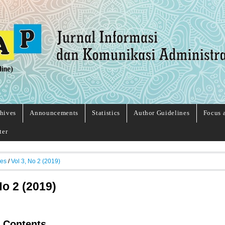
hives
Announcements
Statistics
Author Guidelines
Focus 
ter
ves
/
Vol 3, No 2 (2019)
No 2 (2019)
f Contents