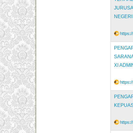
JURUSA
NEGERI
https:
PENGA
SARANA
XI ADM
https:
PENGAR
KEPUAS
https: