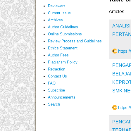
Reviewers
Articles
Current Issue
Archives
ANALI
Author Guidelines
Online Submissions
PERTAN
Review Process and Guidelines
Ethics Statement
https:
Author Fees
Plagiarism Policy
PENGA
Retraction
BELAJ
Contact Us
KEPROT
FAQ
Subscribe
SMK NE
Announcements
Search
https:
PENGAR
TERHAD