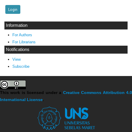
Information
For Authors
For Librarians
Notifications
View
Subscribe
This work is licensed under a
Creative Commons Attribution 4.
International License
.