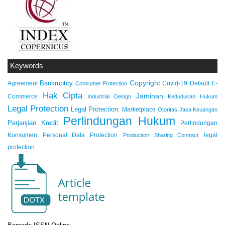
Keywords
Copyright
Bankruptcy
Agreement
Covid-19
Default
E-
Consumer Protection
Hak Cipta
Jaminan
Commerce
Industrial Design
Kedudukan Hukum
Legal Protection
Legal Protection.
Marketplace
Otoritas Jasa Keuangan
Perlindungan Hukum
Perjanjian Kredit
Perlindungan
Konsumen
Personal Data Protection
legal
Production Sharing Contract
protection