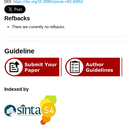
DOI:
https://doi.org/10.20961/privat.v9i2.60052
Refbacks
There are currently no refbacks.
Guideline
Indexed by