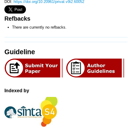
DOI:
https://doi.org/10.20961/privat.v9i2.60052
Refbacks
There are currently no refbacks.
Guideline
Indexed by