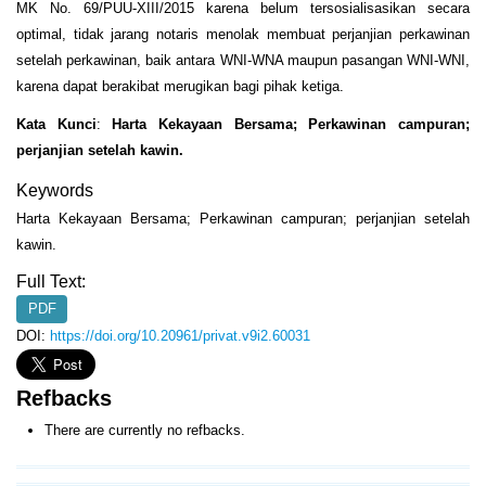
MK No. 69/PUU-XIII/2015 karena belum tersosialisasikan secara
optimal, tidak jarang notaris menolak membuat perjanjian perkawinan
setelah perkawinan, baik antara WNI-WNA maupun pasangan WNI-WNI,
karena dapat berakibat merugikan bagi pihak ketiga.
Kata Kunci
:
Harta Kekayaan Bersama; Perkawinan campuran;
perjanjian setelah kawin.
Keywords
Harta Kekayaan Bersama; Perkawinan campuran; perjanjian setelah
kawin.
Full Text:
PDF
DOI:
https://doi.org/10.20961/privat.v9i2.60031
Refbacks
There are currently no refbacks.